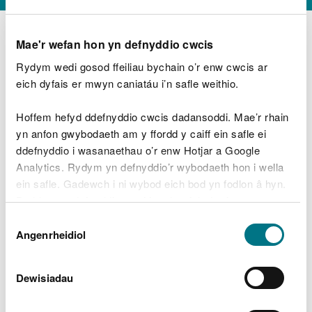
Mae'r wefan hon yn defnyddio cwcis
Rydym wedi gosod ffeiliau bychain o’r enw cwcis ar
D
y
eich dyfais er mwyn caniatáu i’n safle weithio.
Beth oeddech chi’n wneud?
w
e
Hoffem hefyd ddefnyddio cwcis dadansoddi. Mae’r rhain
d
yn anfon gwybodaeth am y ffordd y caiff ein safle ei
w
Peidiwch â chynnwys gwybodaeth bersonol neu
ddefnyddio i wasanaethau o’r enw Hotjar a Google
c
ariannol
h
Analytics. Rydym yn defnyddio’r wybodaeth hon i wella
w
ein safle. Gadewch i ni wybod eich bod yn fodlon â hyn.
r
Byddwn yn defnyddio cwci i gadw eich dewis.
t
Beth oedd yn mynd o’i le?
Dewis
h
Gellir
darllen mwy am ein cwcis
cyn i chi ddewis.
Angenrheidiol
y
Caniatâd
m
a
m
Dewisiadau
e
i