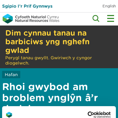
Sgipio I’r Prif Gynnwys
English
Dim cynnau tanau na
barbiciws yng nghefn
gwlad
Perygl tanau gwyllt. Gwiriwch y cyngor
diogelwch.
Hafan
Rhoi gwybod am
broblem ynglŷn â’r
dudalen