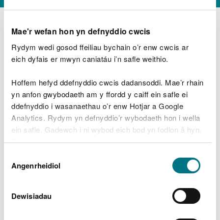
Mae'r wefan hon yn defnyddio cwcis
Rydym wedi gosod ffeiliau bychain o’r enw cwcis ar
D
y
eich dyfais er mwyn caniatáu i’n safle weithio.
Beth oeddech chi’n wneud?
w
e
Hoffem hefyd ddefnyddio cwcis dadansoddi. Mae’r rhain
d
yn anfon gwybodaeth am y ffordd y caiff ein safle ei
w
Peidiwch â chynnwys gwybodaeth bersonol neu
ddefnyddio i wasanaethau o’r enw Hotjar a Google
c
ariannol
h
Analytics. Rydym yn defnyddio’r wybodaeth hon i wella
w
ein safle. Gadewch i ni wybod eich bod yn fodlon â hyn.
r
Byddwn yn defnyddio cwci i gadw eich dewis.
t
Beth oedd yn mynd o’i le?
Dewis
h
Gellir
darllen mwy am ein cwcis
cyn i chi ddewis.
Angenrheidiol
y
Caniatâd
m
a
m
Dewisiadau
e
i