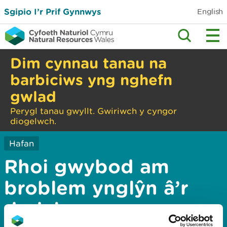
Sgipio I’r Prif Gynnwys
English
Dim cynnau tanau na
barbiciws yng nghefn
gwlad
Perygl tanau gwyllt. Gwiriwch y cyngor
diogelwch.
Hafan
Rhoi gwybod am
broblem ynglŷn â’r
dudalen