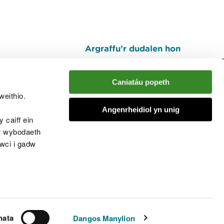
Argraffu’r dudalen hon
I fyny
Caniatáu popeth
weithio.
muno â'r sgwrs
Angenrheidiol yn unig
 caiff ein
’r wybodaeth
cwci i gadw
chwcis
nata
Dangos Manylion
© Cyfoeth Naturiol Cymru