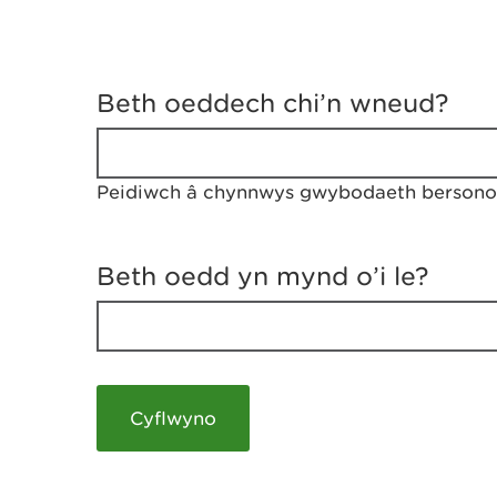
D
y
Beth oeddech chi’n wneud?
w
e
d
w
Peidiwch â chynnwys gwybodaeth bersonol
c
h
w
r
Beth oedd yn mynd o’i le?
t
h
y
m
a
m
e
i
c
h