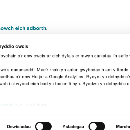
owch eich adborth
.
nyddio cwcis
bychain o’r enw cwcis ar eich dyfais er mwyn caniatáu i’n safle 
Y
wcis dadansoddi. Mae’r rhain yn anfon gwybodaeth am y ffordd y
anaethau o’r enw Hotjar a Google Analytics. Rydym yn defnyddio
ewch i ni wybod eich bod yn fodlon â hyn. Byddwn yn defnyddio 
aeg
Map o'r safle
Hawlfraint
Preifatrwydd a 
 cwcis
cyn i chi ddewis.
Dewisiadau
Ystadegau
March