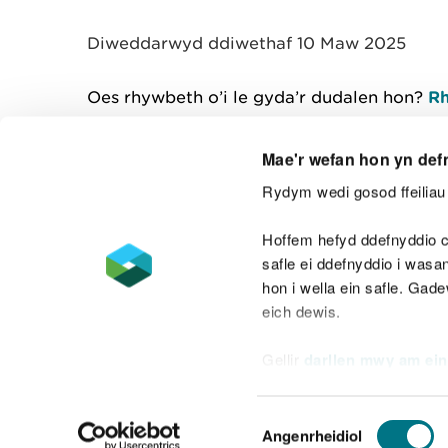
y
m
Diweddarwyd ddiwethaf 10 Maw 2025
w
e
l
Oes rhywbeth o’i le gyda’r dudalen hon?
Rh
i
a
d
Mae'r wefan hon yn def
Rydym wedi gosod ffeiliau 
Cysylltu â ni
Hoffem hefyd ddefnyddio c
safle ei ddefnyddio i was
hon i wella ein safle. Gad
eich dewis.
Datganiad hygyrchedd
Safonau'r Gymr
Gellir
darllen mwy am ein
Datganiad caethwasiaeth fodern
Dewis
Angenrheidiol
Caniatâd