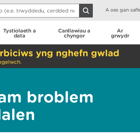
A oes gan saf
Tystiolaeth a
Canllawiau a
Ar
data
chyngor
grwydr
rbiciws yng nghefn gwlad
ogelwch.
am broblem
dalen