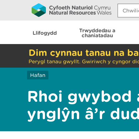
Search:
Trwyddedau a
Llifogydd
chaniatadau
Dim cynnau tanau na ba
Perygl tanau gwyllt. Gwiriwch y cyngor di
Hafan
Rhoi gwybod 
ynglŷn â’r du