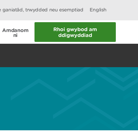
le ganiatâd, trwydded neu esemptiad
English
Rhoi gwybod am
Amdanom
ni
ddigwyddiad