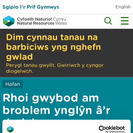
Sgipio I’r Prif Gynnwys
English
Dim cynnau tanau na
barbiciws yng nghefn
gwlad
Perygl tanau gwyllt. Gwiriwch y cyngor
diogelwch.
Hafan
Rhoi gwybod am
broblem ynglŷn â’r
dudalen