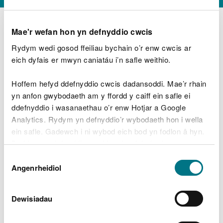
Mae'r wefan hon yn defnyddio cwcis
Rydym wedi gosod ffeiliau bychain o’r enw cwcis ar
D
y
eich dyfais er mwyn caniatáu i’n safle weithio.
Beth oeddech chi’n wneud?
w
e
Hoffem hefyd ddefnyddio cwcis dadansoddi. Mae’r rhain
d
yn anfon gwybodaeth am y ffordd y caiff ein safle ei
w
Peidiwch â chynnwys gwybodaeth bersonol neu
ddefnyddio i wasanaethau o’r enw Hotjar a Google
c
ariannol
h
Analytics. Rydym yn defnyddio’r wybodaeth hon i wella
w
ein safle. Gadewch i ni wybod eich bod yn fodlon â hyn.
r
Byddwn yn defnyddio cwci i gadw eich dewis.
t
Beth oedd yn mynd o’i le?
Dewis
h
Gellir
darllen mwy am ein cwcis
cyn i chi ddewis.
Angenrheidiol
y
Caniatâd
m
a
m
Dewisiadau
e
i