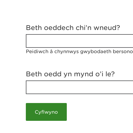
D
y
Beth oeddech chi’n wneud?
w
e
d
w
Peidiwch â chynnwys gwybodaeth bersonol
c
h
w
r
Beth oedd yn mynd o’i le?
t
h
y
m
a
m
e
i
c
h