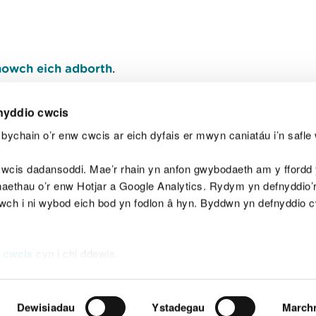
owch eich adborth
.
nyddio cwcis
bychain o’r enw cwcis ar eich dyfais er mwyn caniatáu i’n safle 
Y
wcis dadansoddi. Mae’r rhain yn anfon gwybodaeth am y ffordd y
anaethau o’r enw Hotjar a Google Analytics. Rydym yn defnyddio
ewch i ni wybod eich bod yn fodlon â hyn. Byddwn yn defnyddio 
aeg
Map o'r safle
Hawlfraint
Preifatrwydd a 
 cwcis
cyn i chi ddewis.
Dewisiadau
Ystadegau
March