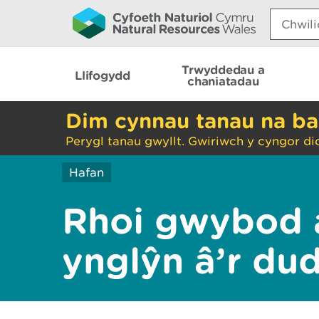
Search:
Trwyddedau a
Llifogydd
chaniatadau
Dim cynnau tanau na ba
Perygl tanau gwyllt. Gwiriwch y cyngor di
Hafan
Rhoi gwybod 
ynglŷn â’r du