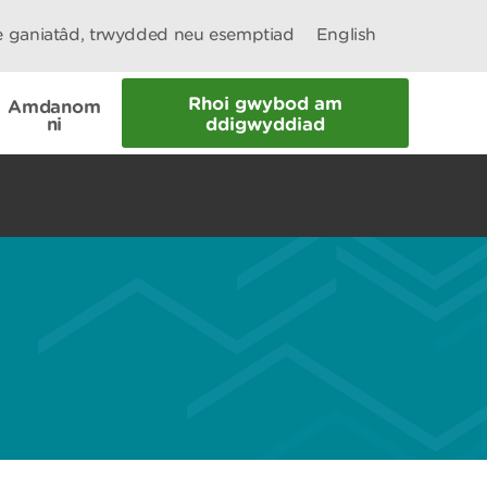
le ganiatâd, trwydded neu esemptiad
English
Rhoi gwybod am
Amdanom
ni
ddigwyddiad