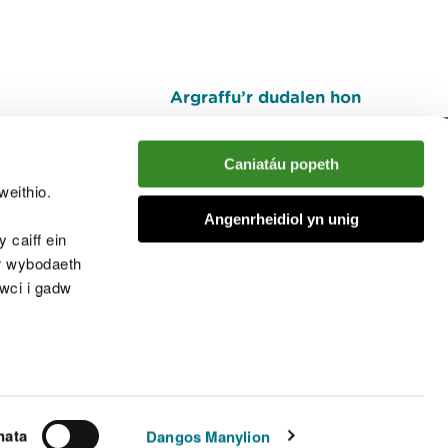
Argraffu’r dudalen hon
I fyny
Caniatáu popeth
weithio.
muno â'r sgwrs
Angenrheidiol yn unig
 caiff ein
’r wybodaeth
cwci i gadw
chwcis
nata
Dangos Manylion
© Cyfoeth Naturiol Cymru