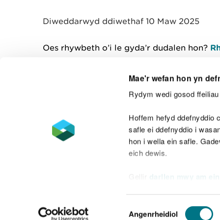
y
m
Diweddarwyd ddiwethaf 10 Maw 2025
w
e
l
Oes rhywbeth o’i le gyda’r dudalen hon?
Rh
i
a
d
Mae'r wefan hon yn def
Rydym wedi gosod ffeiliau 
Cysylltu â ni
Hoffem hefyd ddefnyddio c
safle ei ddefnyddio i was
hon i wella ein safle. Gad
eich dewis.
Datganiad hygyrchedd
Safonau'r Gymr
Gellir
darllen mwy am ein
Datganiad caethwasiaeth fodern
Dewis
Angenrheidiol
Caniatâd