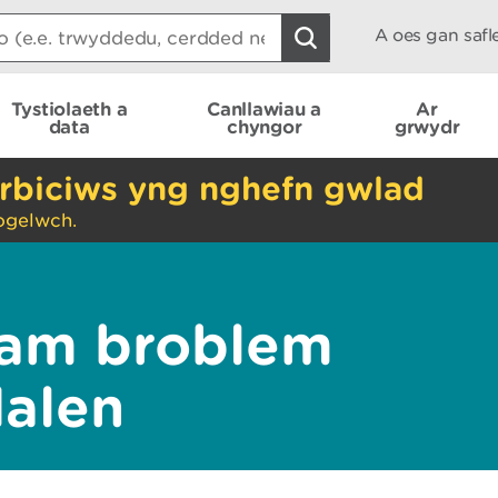
A oes gan saf
Tystiolaeth a
Canllawiau a
Ar
data
chyngor
grwydr
rbiciws yng nghefn gwlad
ogelwch.
am broblem
dalen