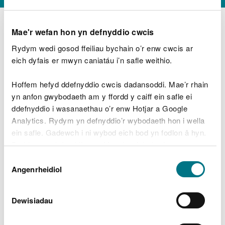
Mae'r wefan hon yn defnyddio cwcis
Rydym wedi gosod ffeiliau bychain o’r enw cwcis ar
D
y
eich dyfais er mwyn caniatáu i’n safle weithio.
Beth oeddech chi’n wneud?
w
e
Hoffem hefyd ddefnyddio cwcis dadansoddi. Mae’r rhain
d
yn anfon gwybodaeth am y ffordd y caiff ein safle ei
w
Peidiwch â chynnwys gwybodaeth bersonol neu
ddefnyddio i wasanaethau o’r enw Hotjar a Google
c
ariannol
h
Analytics. Rydym yn defnyddio’r wybodaeth hon i wella
w
ein safle. Gadewch i ni wybod eich bod yn fodlon â hyn.
r
Byddwn yn defnyddio cwci i gadw eich dewis.
t
Beth oedd yn mynd o’i le?
Dewis
h
Gellir
darllen mwy am ein cwcis
cyn i chi ddewis.
Angenrheidiol
y
Caniatâd
m
a
m
Dewisiadau
e
i