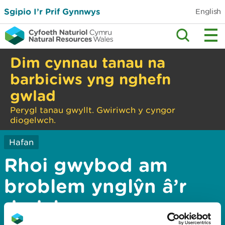
Sgipio I’r Prif Gynnwys
English
Dim cynnau tanau na
barbiciws yng nghefn
gwlad
Perygl tanau gwyllt. Gwiriwch y cyngor
diogelwch.
Hafan
Rhoi gwybod am
broblem ynglŷn â’r
dudalen