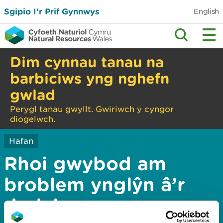
Sgipio I’r Prif Gynnwys
English
Dim cynnau tanau na
barbiciws yng nghefn
gwlad
Perygl tanau gwyllt. Gwiriwch y cyngor
diogelwch.
Hafan
Rhoi gwybod am
broblem ynglŷn â’r
dudalen