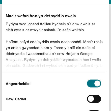
Mae'r wefan hon yn defnyddio cwcis
Rydym wedi gosod ffeiliau bychain o’r enw cwcis ar
D
y
eich dyfais er mwyn caniatáu i’n safle weithio.
Beth oeddech chi’n wneud?
w
e
Hoffem hefyd ddefnyddio cwcis dadansoddi. Mae’r rhain
d
yn anfon gwybodaeth am y ffordd y caiff ein safle ei
w
Peidiwch â chynnwys gwybodaeth bersonol neu
ddefnyddio i wasanaethau o’r enw Hotjar a Google
c
ariannol
h
Analytics. Rydym yn defnyddio’r wybodaeth hon i wella
w
ein safle. Gadewch i ni wybod eich bod yn fodlon â hyn.
r
Byddwn yn defnyddio cwci i gadw eich dewis.
t
Beth oedd yn mynd o’i le?
Dewis
h
Gellir
darllen mwy am ein cwcis
cyn i chi ddewis.
Angenrheidiol
y
Caniatâd
m
a
m
Dewisiadau
e
i