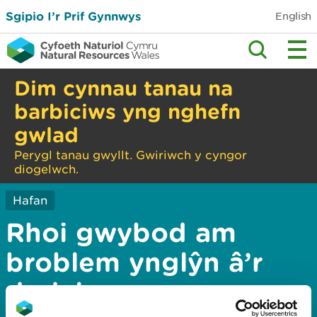
Sgipio I’r Prif Gynnwys
English
Dim cynnau tanau na
barbiciws yng nghefn
gwlad
Perygl tanau gwyllt. Gwiriwch y cyngor
diogelwch.
Hafan
Rhoi gwybod am
broblem ynglŷn â’r
dudalen