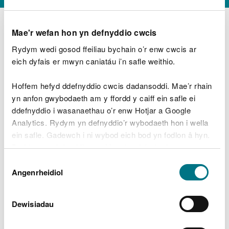
Mae'r wefan hon yn defnyddio cwcis
Rydym wedi gosod ffeiliau bychain o’r enw cwcis ar
D
y
eich dyfais er mwyn caniatáu i’n safle weithio.
Beth oeddech chi’n wneud?
w
e
Hoffem hefyd ddefnyddio cwcis dadansoddi. Mae’r rhain
d
yn anfon gwybodaeth am y ffordd y caiff ein safle ei
w
Peidiwch â chynnwys gwybodaeth bersonol neu
ddefnyddio i wasanaethau o’r enw Hotjar a Google
c
ariannol
h
Analytics. Rydym yn defnyddio’r wybodaeth hon i wella
w
ein safle. Gadewch i ni wybod eich bod yn fodlon â hyn.
r
Byddwn yn defnyddio cwci i gadw eich dewis.
t
Beth oedd yn mynd o’i le?
Dewis
h
Gellir
darllen mwy am ein cwcis
cyn i chi ddewis.
Angenrheidiol
y
Caniatâd
m
a
m
Dewisiadau
e
i