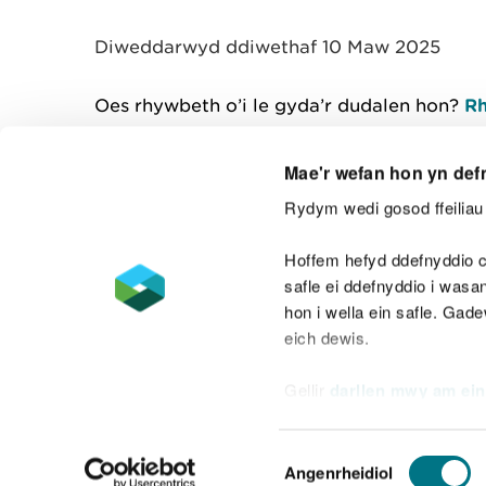
y
m
Diweddarwyd ddiwethaf 10 Maw 2025
w
e
l
Oes rhywbeth o’i le gyda’r dudalen hon?
Rh
i
a
d
Mae'r wefan hon yn def
Rydym wedi gosod ffeiliau 
Cysylltu â ni
Hoffem hefyd ddefnyddio c
safle ei ddefnyddio i was
hon i wella ein safle. Gad
eich dewis.
Datganiad hygyrchedd
Safonau'r Gymr
Gellir
darllen mwy am ein
Datganiad caethwasiaeth fodern
Dewis
Angenrheidiol
Caniatâd