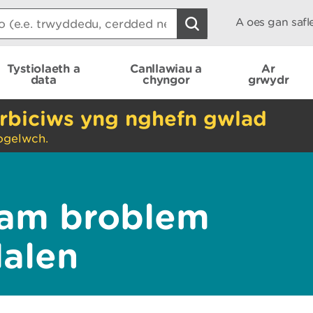
A oes gan saf
Tystiolaeth a
Canllawiau a
Ar
data
chyngor
grwydr
rbiciws yng nghefn gwlad
ogelwch.
am broblem
dalen