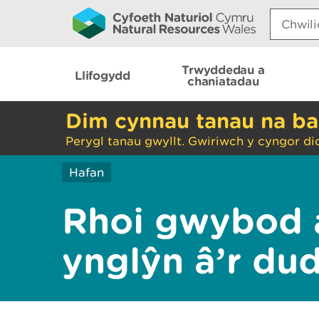
Search:
Trwyddedau a
Llifogydd
chaniatadau
Dim cynnau tanau na ba
Perygl tanau gwyllt. Gwiriwch y cyngor di
Hafan
Rhoi gwybod 
ynglŷn â’r du