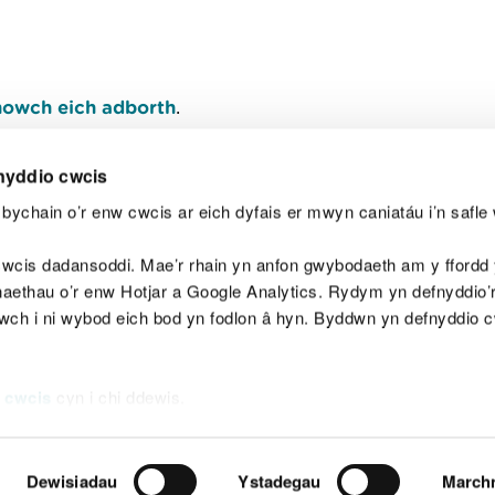
owch eich adborth
.
nyddio cwcis
bychain o’r enw cwcis ar eich dyfais er mwyn caniatáu i’n safle 
Y
wcis dadansoddi. Mae’r rhain yn anfon gwybodaeth am y ffordd y
anaethau o’r enw Hotjar a Google Analytics. Rydym yn defnyddio
ewch i ni wybod eich bod yn fodlon â hyn. Byddwn yn defnyddio 
aeg
Map o'r safle
Hawlfraint
Preifatrwydd a 
 cwcis
cyn i chi ddewis.
Dewisiadau
Ystadegau
March