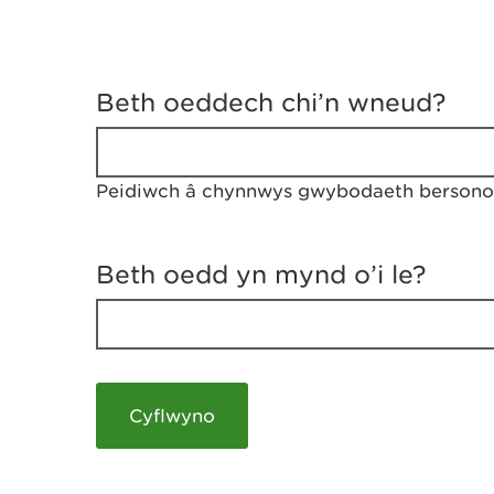
D
y
Beth oeddech chi’n wneud?
w
e
d
w
Peidiwch â chynnwys gwybodaeth bersonol
c
h
w
r
Beth oedd yn mynd o’i le?
t
h
y
m
a
m
e
i
c
h