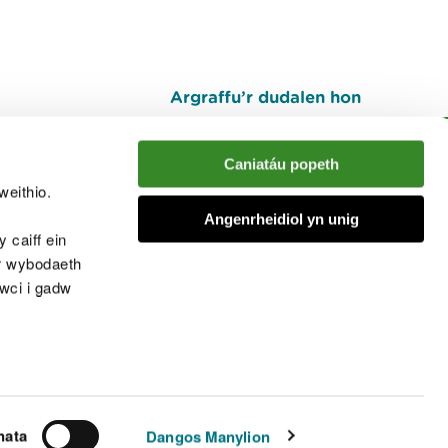
Argraffu’r dudalen hon
I fyny
Caniatáu popeth
weithio.
muno â'r sgwrs
Angenrheidiol yn unig
 caiff ein
’r wybodaeth
cwci i gadw
chwcis
nata
Dangos Manylion
© Cyfoeth Naturiol Cymru