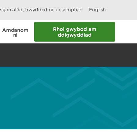
le ganiatâd, trwydded neu esemptiad
English
Rhoi gwybod am
Amdanom
ni
ddigwyddiad