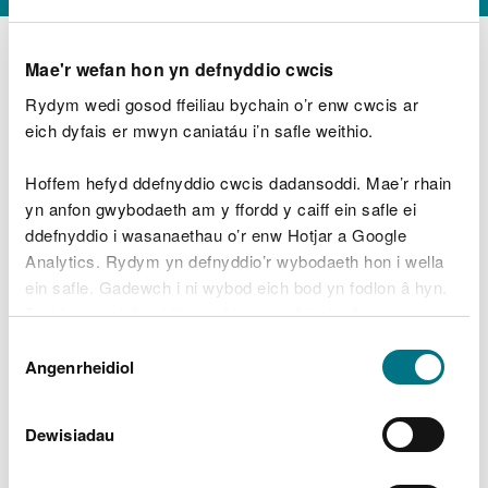
Mae'r wefan hon yn defnyddio cwcis
Rydym wedi gosod ffeiliau bychain o’r enw cwcis ar
D
y
eich dyfais er mwyn caniatáu i’n safle weithio.
Beth oeddech chi’n wneud?
w
e
Hoffem hefyd ddefnyddio cwcis dadansoddi. Mae’r rhain
d
yn anfon gwybodaeth am y ffordd y caiff ein safle ei
w
Peidiwch â chynnwys gwybodaeth bersonol neu
ddefnyddio i wasanaethau o’r enw Hotjar a Google
c
ariannol
h
Analytics. Rydym yn defnyddio’r wybodaeth hon i wella
w
ein safle. Gadewch i ni wybod eich bod yn fodlon â hyn.
r
Byddwn yn defnyddio cwci i gadw eich dewis.
t
Beth oedd yn mynd o’i le?
Dewis
h
Gellir
darllen mwy am ein cwcis
cyn i chi ddewis.
Angenrheidiol
y
Caniatâd
m
a
m
Dewisiadau
e
i