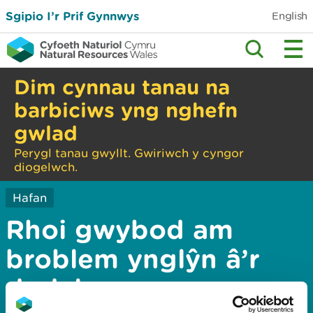
Sgipio I’r Prif Gynnwys
English
Dim cynnau tanau na
barbiciws yng nghefn
gwlad
Perygl tanau gwyllt. Gwiriwch y cyngor
diogelwch.
Hafan
Rhoi gwybod am
broblem ynglŷn â’r
dudalen