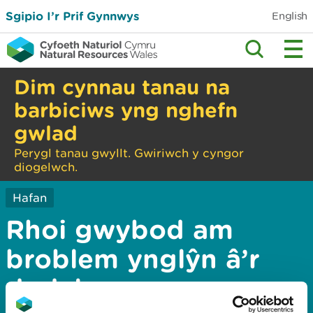
Sgipio I’r Prif Gynnwys
English
Dim cynnau tanau na
barbiciws yng nghefn
gwlad
Perygl tanau gwyllt. Gwiriwch y cyngor
diogelwch.
Hafan
Rhoi gwybod am
broblem ynglŷn â’r
dudalen