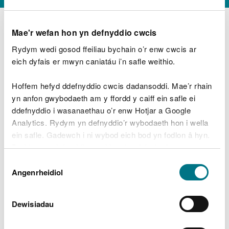
Mae'r wefan hon yn defnyddio cwcis
Rydym wedi gosod ffeiliau bychain o’r enw cwcis ar
D
y
eich dyfais er mwyn caniatáu i’n safle weithio.
Beth oeddech chi’n wneud?
w
e
Hoffem hefyd ddefnyddio cwcis dadansoddi. Mae’r rhain
d
yn anfon gwybodaeth am y ffordd y caiff ein safle ei
w
Peidiwch â chynnwys gwybodaeth bersonol neu
ddefnyddio i wasanaethau o’r enw Hotjar a Google
c
ariannol
h
Analytics. Rydym yn defnyddio’r wybodaeth hon i wella
w
ein safle. Gadewch i ni wybod eich bod yn fodlon â hyn.
r
Byddwn yn defnyddio cwci i gadw eich dewis.
t
Beth oedd yn mynd o’i le?
Dewis
h
Gellir
darllen mwy am ein cwcis
cyn i chi ddewis.
Angenrheidiol
y
Caniatâd
m
a
m
Dewisiadau
e
i