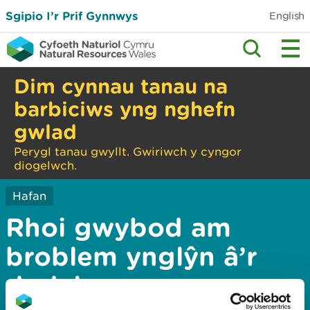
Sgipio I’r Prif Gynnwys
English
Dim cynnau tanau na
barbiciws yng nghefn
gwlad
Perygl tanau gwyllt. Gwiriwch y cyngor
diogelwch.
Hafan
Rhoi gwybod am
broblem ynglŷn â’r
dudalen