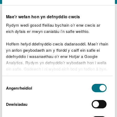
Mae'r wefan hon yn defnyddio cwcis
Rydym wedi gosod ffeiliau bychain o’r enw cwcis ar
D
y
eich dyfais er mwyn caniatáu i’n safle weithio.
Beth oeddech chi’n wneud?
w
e
Hoffem hefyd ddefnyddio cwcis dadansoddi. Mae’r rhain
d
yn anfon gwybodaeth am y ffordd y caiff ein safle ei
w
Peidiwch â chynnwys gwybodaeth bersonol neu
ddefnyddio i wasanaethau o’r enw Hotjar a Google
c
ariannol
h
Analytics. Rydym yn defnyddio’r wybodaeth hon i wella
w
ein safle. Gadewch i ni wybod eich bod yn fodlon â hyn.
r
Byddwn yn defnyddio cwci i gadw eich dewis.
t
Beth oedd yn mynd o’i le?
Dewis
h
Gellir
darllen mwy am ein cwcis
cyn i chi ddewis.
Angenrheidiol
y
Caniatâd
m
a
m
Dewisiadau
e
i