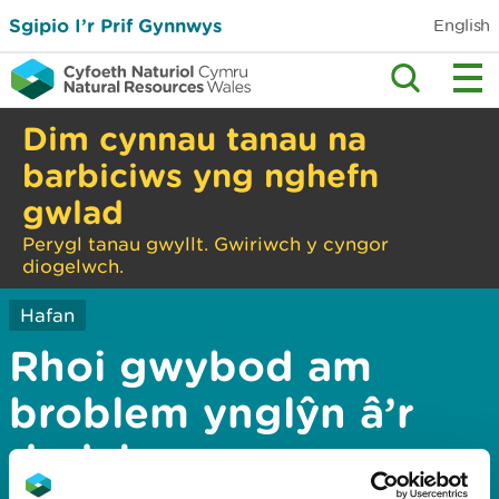
Sgipio I’r Prif Gynnwys
English
Dim cynnau tanau na
barbiciws yng nghefn
gwlad
Perygl tanau gwyllt. Gwiriwch y cyngor
diogelwch.
Hafan
Rhoi gwybod am
broblem ynglŷn â’r
dudalen