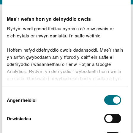
Mae'r wefan hon yn defnyddio cwcis
Rydym wedi gosod ffeiliau bychain o’r enw cwcis ar
D
y
eich dyfais er mwyn caniatáu i’n safle weithio.
Beth oeddech chi’n wneud?
w
e
Hoffem hefyd ddefnyddio cwcis dadansoddi. Mae’r rhain
d
yn anfon gwybodaeth am y ffordd y caiff ein safle ei
w
Peidiwch â chynnwys gwybodaeth bersonol neu
ddefnyddio i wasanaethau o’r enw Hotjar a Google
c
ariannol
h
Analytics. Rydym yn defnyddio’r wybodaeth hon i wella
w
ein safle. Gadewch i ni wybod eich bod yn fodlon â hyn.
r
Byddwn yn defnyddio cwci i gadw eich dewis.
t
Beth oedd yn mynd o’i le?
Dewis
h
Gellir
darllen mwy am ein cwcis
cyn i chi ddewis.
Angenrheidiol
y
Caniatâd
m
a
m
Dewisiadau
e
i