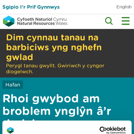
Sgipio I’r Prif Gynnwys
English
Dim cynnau tanau na
barbiciws yng nghefn
gwlad
Perygl tanau gwyllt. Gwiriwch y cyngor
diogelwch.
Hafan
Rhoi gwybod am
broblem ynglŷn â’r
dudalen