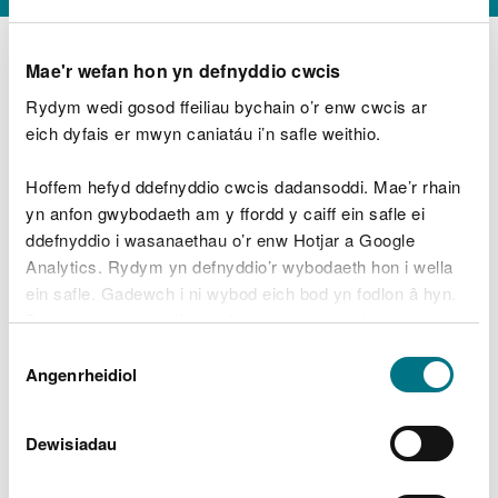
Mae'r wefan hon yn defnyddio cwcis
Rydym wedi gosod ffeiliau bychain o’r enw cwcis ar
D
y
eich dyfais er mwyn caniatáu i’n safle weithio.
Beth oeddech chi’n wneud?
w
e
Hoffem hefyd ddefnyddio cwcis dadansoddi. Mae’r rhain
d
yn anfon gwybodaeth am y ffordd y caiff ein safle ei
w
Peidiwch â chynnwys gwybodaeth bersonol neu
ddefnyddio i wasanaethau o’r enw Hotjar a Google
c
ariannol
h
Analytics. Rydym yn defnyddio’r wybodaeth hon i wella
w
ein safle. Gadewch i ni wybod eich bod yn fodlon â hyn.
r
Byddwn yn defnyddio cwci i gadw eich dewis.
t
Beth oedd yn mynd o’i le?
Dewis
h
Gellir
darllen mwy am ein cwcis
cyn i chi ddewis.
Angenrheidiol
y
Caniatâd
m
a
m
Dewisiadau
e
i