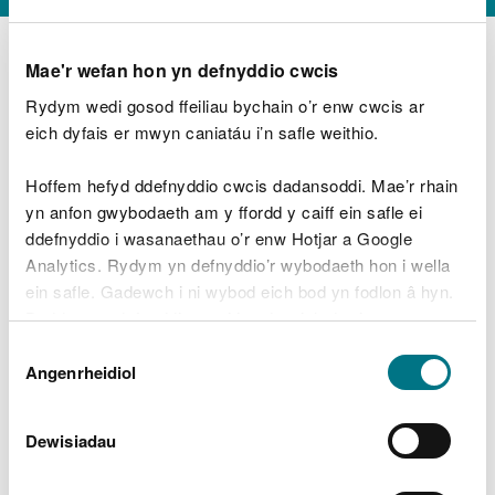
Mae'r wefan hon yn defnyddio cwcis
Rydym wedi gosod ffeiliau bychain o’r enw cwcis ar
D
y
eich dyfais er mwyn caniatáu i’n safle weithio.
Beth oeddech chi’n wneud?
w
e
Hoffem hefyd ddefnyddio cwcis dadansoddi. Mae’r rhain
d
yn anfon gwybodaeth am y ffordd y caiff ein safle ei
w
Peidiwch â chynnwys gwybodaeth bersonol neu
ddefnyddio i wasanaethau o’r enw Hotjar a Google
c
ariannol
h
Analytics. Rydym yn defnyddio’r wybodaeth hon i wella
w
ein safle. Gadewch i ni wybod eich bod yn fodlon â hyn.
r
Byddwn yn defnyddio cwci i gadw eich dewis.
t
Beth oedd yn mynd o’i le?
Dewis
h
Gellir
darllen mwy am ein cwcis
cyn i chi ddewis.
Angenrheidiol
y
Caniatâd
m
a
m
Dewisiadau
e
i