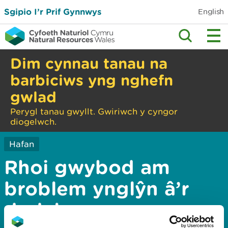
Sgipio I’r Prif Gynnwys
English
Dim cynnau tanau na
barbiciws yng nghefn
gwlad
Perygl tanau gwyllt. Gwiriwch y cyngor
diogelwch.
Hafan
Rhoi gwybod am
broblem ynglŷn â’r
dudalen