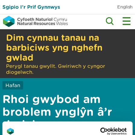
Sgipio I’r Prif Gynnwys
English
Dim cynnau tanau na
barbiciws yng nghefn
gwlad
Perygl tanau gwyllt. Gwiriwch y cyngor
diogelwch.
Hafan
Rhoi gwybod am
broblem ynglŷn â’r
dudalen