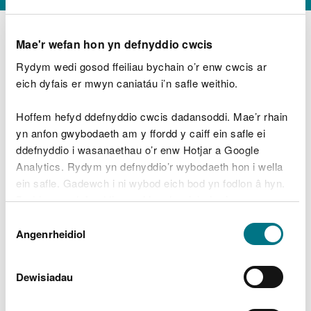
Mae'r wefan hon yn defnyddio cwcis
Rydym wedi gosod ffeiliau bychain o’r enw cwcis ar
D
y
eich dyfais er mwyn caniatáu i’n safle weithio.
Beth oeddech chi’n wneud?
w
e
Hoffem hefyd ddefnyddio cwcis dadansoddi. Mae’r rhain
d
yn anfon gwybodaeth am y ffordd y caiff ein safle ei
w
Peidiwch â chynnwys gwybodaeth bersonol neu
ddefnyddio i wasanaethau o’r enw Hotjar a Google
c
ariannol
h
Analytics. Rydym yn defnyddio’r wybodaeth hon i wella
w
ein safle. Gadewch i ni wybod eich bod yn fodlon â hyn.
r
Byddwn yn defnyddio cwci i gadw eich dewis.
t
Beth oedd yn mynd o’i le?
Dewis
h
Gellir
darllen mwy am ein cwcis
cyn i chi ddewis.
Angenrheidiol
y
Caniatâd
m
a
m
Dewisiadau
e
i