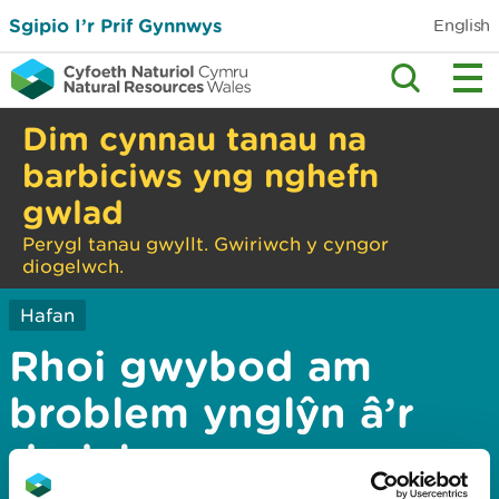
Sgipio I’r Prif Gynnwys
English
Dim cynnau tanau na
barbiciws yng nghefn
gwlad
Perygl tanau gwyllt. Gwiriwch y cyngor
diogelwch.
Hafan
Rhoi gwybod am
broblem ynglŷn â’r
dudalen