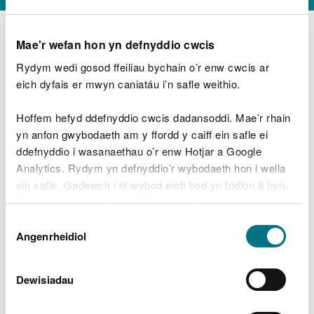
Mae'r wefan hon yn defnyddio cwcis
Rydym wedi gosod ffeiliau bychain o’r enw cwcis ar
D
y
eich dyfais er mwyn caniatáu i’n safle weithio.
Beth oeddech chi’n wneud?
w
e
Hoffem hefyd ddefnyddio cwcis dadansoddi. Mae’r rhain
d
yn anfon gwybodaeth am y ffordd y caiff ein safle ei
w
Peidiwch â chynnwys gwybodaeth bersonol neu
ddefnyddio i wasanaethau o’r enw Hotjar a Google
c
ariannol
h
Analytics. Rydym yn defnyddio’r wybodaeth hon i wella
w
ein safle. Gadewch i ni wybod eich bod yn fodlon â hyn.
r
Byddwn yn defnyddio cwci i gadw eich dewis.
t
Beth oedd yn mynd o’i le?
Dewis
h
Gellir
darllen mwy am ein cwcis
cyn i chi ddewis.
Angenrheidiol
y
Caniatâd
m
a
m
Dewisiadau
e
i