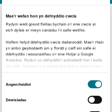
Mae'r wefan hon yn defnyddio cwcis
Rydym wedi gosod ffeiliau bychain o’r enw cwcis ar
D
y
eich dyfais er mwyn caniatáu i’n safle weithio.
Beth oeddech chi’n wneud?
w
e
Hoffem hefyd ddefnyddio cwcis dadansoddi. Mae’r rhain
d
yn anfon gwybodaeth am y ffordd y caiff ein safle ei
w
Peidiwch â chynnwys gwybodaeth bersonol neu
ddefnyddio i wasanaethau o’r enw Hotjar a Google
c
ariannol
h
Analytics. Rydym yn defnyddio’r wybodaeth hon i wella
w
ein safle. Gadewch i ni wybod eich bod yn fodlon â hyn.
r
Byddwn yn defnyddio cwci i gadw eich dewis.
t
Beth oedd yn mynd o’i le?
Dewis
h
Gellir
darllen mwy am ein cwcis
cyn i chi ddewis.
Angenrheidiol
y
Caniatâd
m
a
m
Dewisiadau
e
i