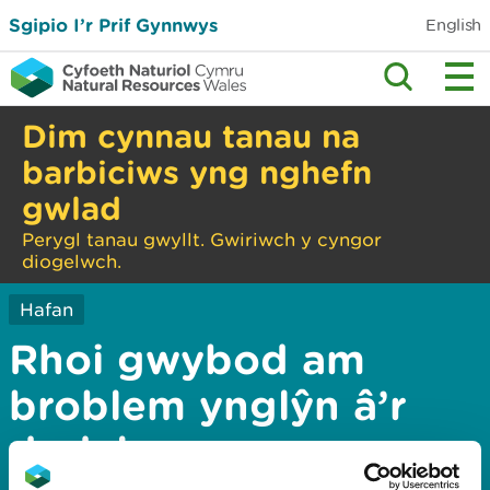
Sgipio I’r Prif Gynnwys
English
Dim cynnau tanau na
barbiciws yng nghefn
gwlad
Perygl tanau gwyllt. Gwiriwch y cyngor
diogelwch.
Hafan
Rhoi gwybod am
broblem ynglŷn â’r
dudalen