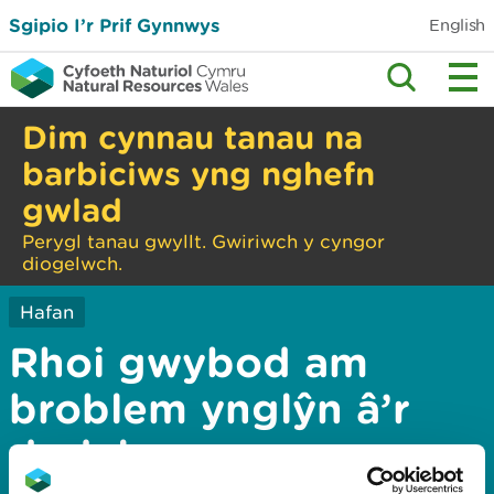
Sgipio I’r Prif Gynnwys
English
Dim cynnau tanau na
barbiciws yng nghefn
gwlad
Perygl tanau gwyllt. Gwiriwch y cyngor
diogelwch.
Hafan
Rhoi gwybod am
broblem ynglŷn â’r
dudalen