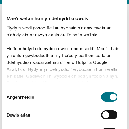
Mae'r wefan hon yn defnyddio cwcis
Rydym wedi gosod ffeiliau bychain o’r enw cwcis ar
D
y
eich dyfais er mwyn caniatáu i’n safle weithio.
Beth oeddech chi’n wneud?
w
e
Hoffem hefyd ddefnyddio cwcis dadansoddi. Mae’r rhain
d
yn anfon gwybodaeth am y ffordd y caiff ein safle ei
w
Peidiwch â chynnwys gwybodaeth bersonol neu
ddefnyddio i wasanaethau o’r enw Hotjar a Google
c
ariannol
h
Analytics. Rydym yn defnyddio’r wybodaeth hon i wella
w
ein safle. Gadewch i ni wybod eich bod yn fodlon â hyn.
r
Byddwn yn defnyddio cwci i gadw eich dewis.
t
Beth oedd yn mynd o’i le?
Dewis
h
Gellir
darllen mwy am ein cwcis
cyn i chi ddewis.
Angenrheidiol
y
Caniatâd
m
a
m
Dewisiadau
e
i