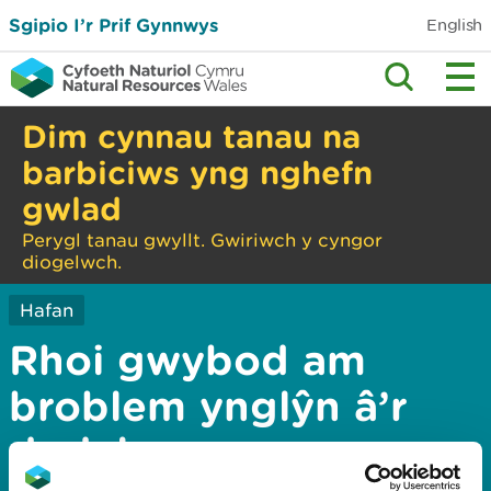
Sgipio I’r Prif Gynnwys
English
Dim cynnau tanau na
barbiciws yng nghefn
gwlad
Perygl tanau gwyllt. Gwiriwch y cyngor
diogelwch.
Hafan
Rhoi gwybod am
broblem ynglŷn â’r
dudalen