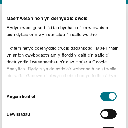
Mae'r wefan hon yn defnyddio cwcis
Rydym wedi gosod ffeiliau bychain o’r enw cwcis ar
D
y
eich dyfais er mwyn caniatáu i’n safle weithio.
Beth oeddech chi’n wneud?
w
e
Hoffem hefyd ddefnyddio cwcis dadansoddi. Mae’r rhain
d
yn anfon gwybodaeth am y ffordd y caiff ein safle ei
w
Peidiwch â chynnwys gwybodaeth bersonol neu
ddefnyddio i wasanaethau o’r enw Hotjar a Google
c
ariannol
h
Analytics. Rydym yn defnyddio’r wybodaeth hon i wella
w
ein safle. Gadewch i ni wybod eich bod yn fodlon â hyn.
r
Byddwn yn defnyddio cwci i gadw eich dewis.
t
Beth oedd yn mynd o’i le?
Dewis
h
Gellir
darllen mwy am ein cwcis
cyn i chi ddewis.
Angenrheidiol
y
Caniatâd
m
a
m
Dewisiadau
e
i