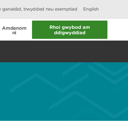
le ganiatâd, trwydded neu esemptiad
English
Rhoi gwybod am
Amdanom
ni
ddigwyddiad