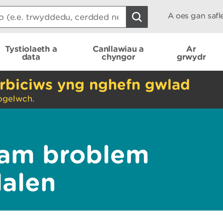
A oes gan saf
Tystiolaeth a
Canllawiau a
Ar
data
chyngor
grwydr
rbiciws yng nghefn gwlad
ogelwch.
am broblem
dalen