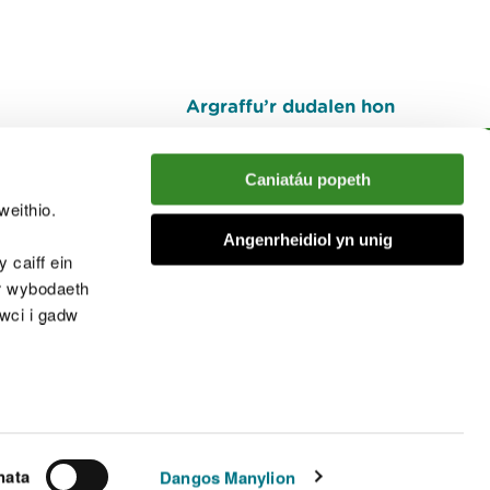
Argraffu’r dudalen hon
I fyny
Caniatáu popeth
weithio.
muno â'r sgwrs
Angenrheidiol yn unig
 caiff ein
’r wybodaeth
cwci i gadw
chwcis
nata
Dangos Manylion
© Cyfoeth Naturiol Cymru