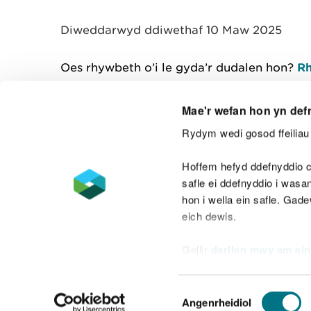
y
m
Diweddarwyd ddiwethaf 10 Maw 2025
w
e
l
Oes rhywbeth o’i le gyda’r dudalen hon?
Rh
i
a
d
Mae'r wefan hon yn def
Rydym wedi gosod ffeiliau 
Cysylltu â ni
Hoffem hefyd ddefnyddio c
safle ei ddefnyddio i was
hon i wella ein safle. Gad
eich dewis.
Datganiad hygyrchedd
Safonau'r Gymr
Gellir
darllen mwy am ein
Datganiad caethwasiaeth fodern
Dewis
Angenrheidiol
Caniatâd