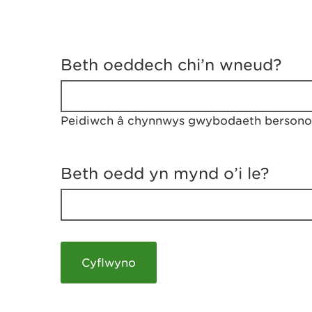
D
y
Beth oeddech chi’n wneud?
w
e
d
w
Peidiwch â chynnwys gwybodaeth bersonol
c
h
w
r
Beth oedd yn mynd o’i le?
t
h
y
m
a
m
e
i
c
h