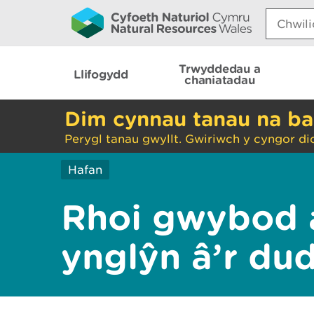
Search:
Trwyddedau a
Llifogydd
chaniatadau
Dim cynnau tanau na ba
Perygl tanau gwyllt. Gwiriwch y cyngor di
Hafan
Rhoi gwybod 
ynglŷn â’r du