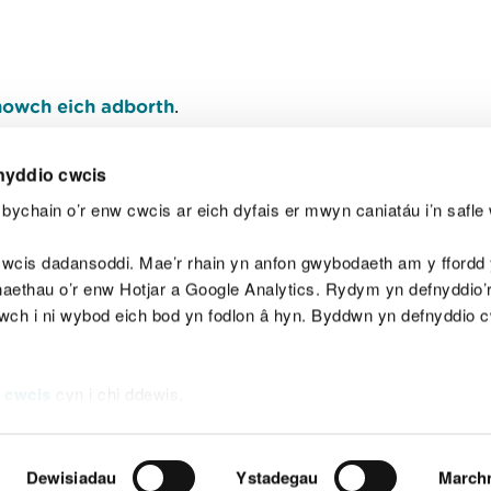
owch eich adborth
.
nyddio cwcis
bychain o’r enw cwcis ar eich dyfais er mwyn caniatáu i’n safle 
Y
wcis dadansoddi. Mae’r rhain yn anfon gwybodaeth am y ffordd y
anaethau o’r enw Hotjar a Google Analytics. Rydym yn defnyddio
ewch i ni wybod eich bod yn fodlon â hyn. Byddwn yn defnyddio 
aeg
Map o'r safle
Hawlfraint
Preifatrwydd a 
 cwcis
cyn i chi ddewis.
Dewisiadau
Ystadegau
March