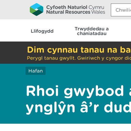
Search:
Trwyddedau a
Llifogydd
chaniatadau
Dim cynnau tanau na ba
Perygl tanau gwyllt. Gwiriwch y cyngor di
Hafan
Rhoi gwybod 
ynglŷn â’r du