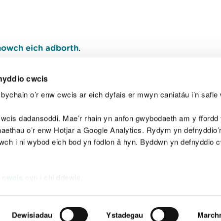
owch eich adborth
.
nyddio cwcis
bychain o’r enw cwcis ar eich dyfais er mwyn caniatáu i’n safle 
Y
wcis dadansoddi. Mae’r rhain yn anfon gwybodaeth am y ffordd y
anaethau o’r enw Hotjar a Google Analytics. Rydym yn defnyddio
ewch i ni wybod eich bod yn fodlon â hyn. Byddwn yn defnyddio 
aeg
Map o'r safle
Hawlfraint
Preifatrwydd a 
 cwcis
cyn i chi ddewis.
Dewisiadau
Ystadegau
March