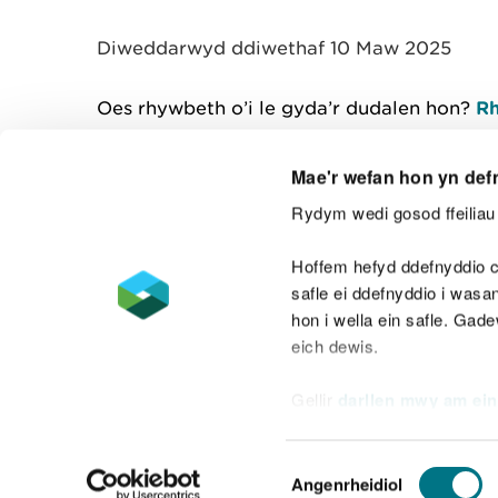
y
m
Diweddarwyd ddiwethaf 10 Maw 2025
w
e
l
Oes rhywbeth o’i le gyda’r dudalen hon?
Rh
i
a
d
Mae'r wefan hon yn def
Rydym wedi gosod ffeiliau 
Cysylltu â ni
Hoffem hefyd ddefnyddio c
safle ei ddefnyddio i was
hon i wella ein safle. Gad
eich dewis.
Datganiad hygyrchedd
Safonau'r Gymr
Gellir
darllen mwy am ein
Datganiad caethwasiaeth fodern
Dewis
Angenrheidiol
Caniatâd