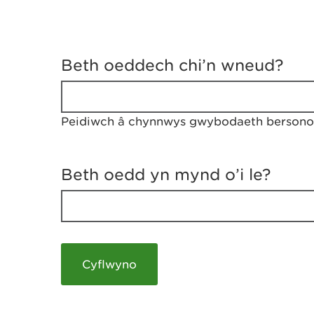
D
y
Beth oeddech chi’n wneud?
w
e
d
w
Peidiwch â chynnwys gwybodaeth bersonol
c
h
w
r
Beth oedd yn mynd o’i le?
t
h
y
m
a
m
e
i
c
h