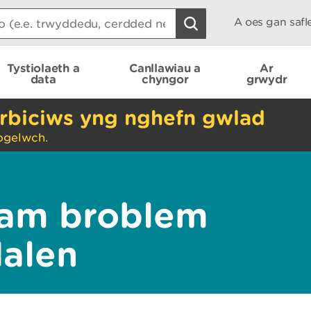
A oes gan saf
Tystiolaeth a
Canllawiau a
Ar
data
chyngor
grwydr
rbiciws yng nghefn gwlad
ogelwch.
am broblem
dalen