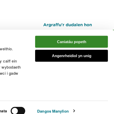
Argraffu’r dudalen hon
I fyny
Caniatáu popeth
weithio.
muno â'r sgwrs
Angenrheidiol yn unig
 caiff ein
’r wybodaeth
cwci i gadw
chwcis
nata
Dangos Manylion
© Cyfoeth Naturiol Cymru