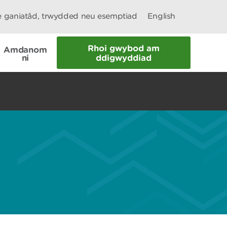
le ganiatâd, trwydded neu esemptiad
English
Rhoi gwybod am
Amdanom
ni
ddigwyddiad