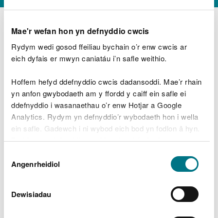
Mae'r wefan hon yn defnyddio cwcis
Rydym wedi gosod ffeiliau bychain o’r enw cwcis ar
D
y
eich dyfais er mwyn caniatáu i’n safle weithio.
Beth oeddech chi’n wneud?
w
e
Hoffem hefyd ddefnyddio cwcis dadansoddi. Mae’r rhain
d
yn anfon gwybodaeth am y ffordd y caiff ein safle ei
w
Peidiwch â chynnwys gwybodaeth bersonol neu
ddefnyddio i wasanaethau o’r enw Hotjar a Google
c
ariannol
h
Analytics. Rydym yn defnyddio’r wybodaeth hon i wella
w
ein safle. Gadewch i ni wybod eich bod yn fodlon â hyn.
r
Byddwn yn defnyddio cwci i gadw eich dewis.
t
Beth oedd yn mynd o’i le?
Dewis
h
Gellir
darllen mwy am ein cwcis
cyn i chi ddewis.
Angenrheidiol
y
Caniatâd
m
a
m
Dewisiadau
e
i