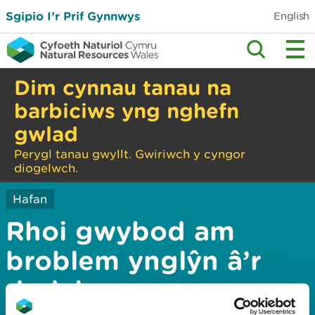
Sgipio I’r Prif Gynnwys
English
Dim cynnau tanau na
barbiciws yng nghefn
gwlad
Perygl tanau gwyllt. Gwiriwch y cyngor
diogelwch.
Hafan
Rhoi gwybod am
broblem ynglŷn â’r
dudalen