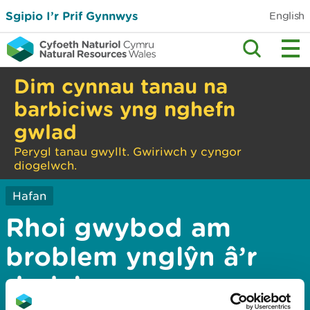
Sgipio I’r Prif Gynnwys
English
Dim cynnau tanau na
barbiciws yng nghefn
gwlad
Perygl tanau gwyllt. Gwiriwch y cyngor
diogelwch.
Hafan
Rhoi gwybod am
broblem ynglŷn â’r
dudalen