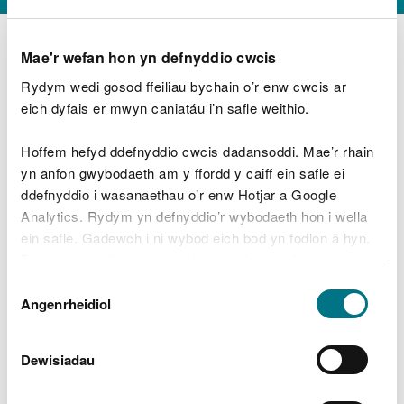
Mae'r wefan hon yn defnyddio cwcis
Rydym wedi gosod ffeiliau bychain o’r enw cwcis ar
D
y
eich dyfais er mwyn caniatáu i’n safle weithio.
Beth oeddech chi’n wneud?
w
e
Hoffem hefyd ddefnyddio cwcis dadansoddi. Mae’r rhain
d
yn anfon gwybodaeth am y ffordd y caiff ein safle ei
w
Peidiwch â chynnwys gwybodaeth bersonol neu
ddefnyddio i wasanaethau o’r enw Hotjar a Google
c
ariannol
h
Analytics. Rydym yn defnyddio’r wybodaeth hon i wella
w
ein safle. Gadewch i ni wybod eich bod yn fodlon â hyn.
r
Byddwn yn defnyddio cwci i gadw eich dewis.
t
Beth oedd yn mynd o’i le?
Dewis
h
Gellir
darllen mwy am ein cwcis
cyn i chi ddewis.
Angenrheidiol
y
Caniatâd
m
a
m
Dewisiadau
e
i