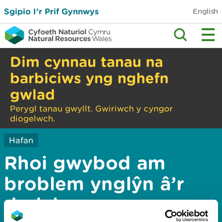
Sgipio I’r Prif Gynnwys
English
Dim cynnau tanau na
barbiciws yng nghefn
gwlad
Perygl tanau gwyllt. Gwiriwch y cyngor
diogelwch.
Hafan
Rhoi gwybod am
broblem ynglŷn â’r
dudalen