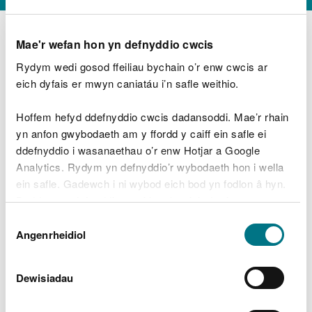
Mae'r wefan hon yn defnyddio cwcis
Rydym wedi gosod ffeiliau bychain o’r enw cwcis ar
D
y
eich dyfais er mwyn caniatáu i’n safle weithio.
Beth oeddech chi’n wneud?
w
e
Hoffem hefyd ddefnyddio cwcis dadansoddi. Mae’r rhain
d
yn anfon gwybodaeth am y ffordd y caiff ein safle ei
w
Peidiwch â chynnwys gwybodaeth bersonol neu
ddefnyddio i wasanaethau o’r enw Hotjar a Google
c
ariannol
h
Analytics. Rydym yn defnyddio’r wybodaeth hon i wella
w
ein safle. Gadewch i ni wybod eich bod yn fodlon â hyn.
r
Byddwn yn defnyddio cwci i gadw eich dewis.
t
Beth oedd yn mynd o’i le?
Dewis
h
Gellir
darllen mwy am ein cwcis
cyn i chi ddewis.
Angenrheidiol
y
Caniatâd
m
a
m
Dewisiadau
e
i