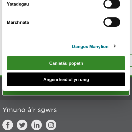
c
Ystadegau
h
y
m
Marchnata
w
Diweddarwyd ddiwethaf 10 Maw 2025
e
l
i
Dangos Manylion
Oes rhywbeth o’i le gyda’r dudalen
a
hon?
Rhowch eich adborth
.
d
I fyny
Argraffu’r dudalen hon
Caniatáu popeth
Angenrheidiol yn unig
Cysylltu â ni
Ymuno â'r sgwrs