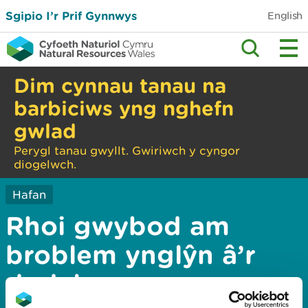
Sgipio I’r Prif Gynnwys
English
Dim cynnau tanau na
barbiciws yng nghefn
gwlad
Perygl tanau gwyllt. Gwiriwch y cyngor
diogelwch.
Hafan
Rhoi gwybod am
broblem ynglŷn â’r
dudalen