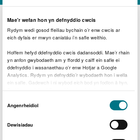
Mae'r wefan hon yn defnyddio cwcis
Rydym wedi gosod ffeiliau bychain o’r enw cwcis ar
D
y
eich dyfais er mwyn caniatáu i’n safle weithio.
Beth oeddech chi’n wneud?
w
e
Hoffem hefyd ddefnyddio cwcis dadansoddi. Mae’r rhain
d
yn anfon gwybodaeth am y ffordd y caiff ein safle ei
w
Peidiwch â chynnwys gwybodaeth bersonol neu
ddefnyddio i wasanaethau o’r enw Hotjar a Google
c
ariannol
h
Analytics. Rydym yn defnyddio’r wybodaeth hon i wella
w
ein safle. Gadewch i ni wybod eich bod yn fodlon â hyn.
r
Byddwn yn defnyddio cwci i gadw eich dewis.
t
Beth oedd yn mynd o’i le?
Dewis
h
Gellir
darllen mwy am ein cwcis
cyn i chi ddewis.
Angenrheidiol
y
Caniatâd
m
a
m
Dewisiadau
e
i