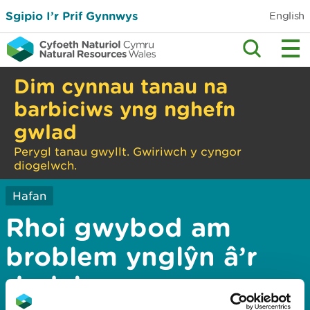
Sgipio I’r Prif Gynnwys
English
Dim cynnau tanau na
barbiciws yng nghefn
gwlad
Perygl tanau gwyllt. Gwiriwch y cyngor
diogelwch.
Hafan
Rhoi gwybod am
broblem ynglŷn â’r
dudalen