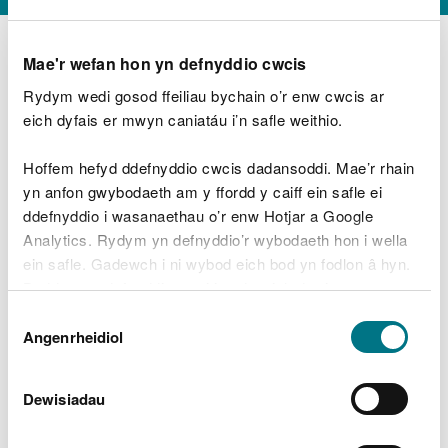
Mae'r wefan hon yn defnyddio cwcis
Rydym wedi gosod ffeiliau bychain o’r enw cwcis ar
D
y
eich dyfais er mwyn caniatáu i’n safle weithio.
Beth oeddech chi’n wneud?
w
e
Hoffem hefyd ddefnyddio cwcis dadansoddi. Mae’r rhain
d
yn anfon gwybodaeth am y ffordd y caiff ein safle ei
w
Peidiwch â chynnwys gwybodaeth bersonol neu
ddefnyddio i wasanaethau o’r enw Hotjar a Google
c
ariannol
h
Analytics. Rydym yn defnyddio’r wybodaeth hon i wella
w
ein safle. Gadewch i ni wybod eich bod yn fodlon â hyn.
r
Byddwn yn defnyddio cwci i gadw eich dewis.
t
Beth oedd yn mynd o’i le?
Dewis
h
Gellir
darllen mwy am ein cwcis
cyn i chi ddewis.
Angenrheidiol
y
Caniatâd
m
a
m
Dewisiadau
e
i