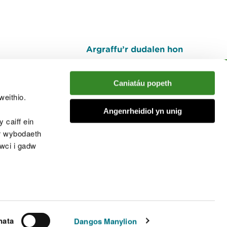
Argraffu’r dudalen hon
I fyny
Caniatáu popeth
weithio.
muno â'r sgwrs
Angenrheidiol yn unig
 caiff ein
’r wybodaeth
cwci i gadw
chwcis
nata
Dangos Manylion
© Cyfoeth Naturiol Cymru