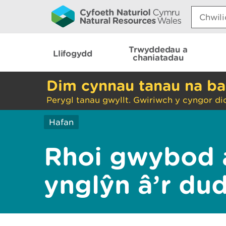
Search:
Trwyddedau a
Llifogydd
chaniatadau
Dim cynnau tanau na ba
Perygl tanau gwyllt. Gwiriwch y cyngor di
Hafan
Rhoi gwybod 
ynglŷn â’r du