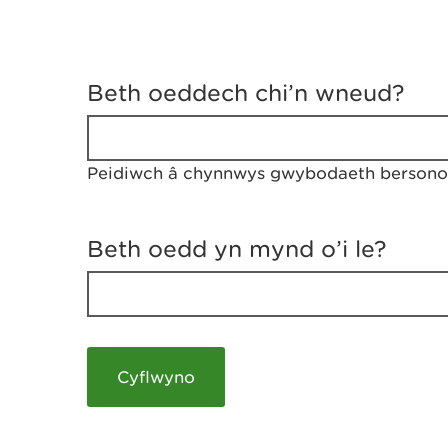
D
y
Beth oeddech chi’n wneud?
w
e
d
w
Peidiwch â chynnwys gwybodaeth bersonol
c
h
w
r
Beth oedd yn mynd o’i le?
t
h
y
m
a
m
e
i
c
h