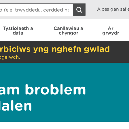
A oes gan saf
Tystiolaeth a
Canllawiau a
Ar
data
chyngor
grwydr
rbiciws yng nghefn gwlad
ogelwch.
am broblem
dalen