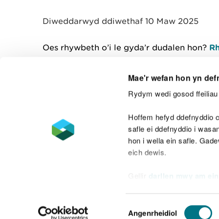
y
m
Diweddarwyd ddiwethaf 10 Maw 2025
w
e
l
Oes rhywbeth o’i le gyda’r dudalen hon?
Rh
i
a
d
Mae'r wefan hon yn def
Rydym wedi gosod ffeiliau 
Cysylltu â ni
Hoffem hefyd ddefnyddio c
safle ei ddefnyddio i was
hon i wella ein safle. Gad
eich dewis.
Datganiad hygyrchedd
Safonau'r Gymr
Gellir
darllen mwy am ein
Datganiad caethwasiaeth fodern
Dewis
Angenrheidiol
Caniatâd