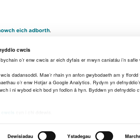
owch eich adborth
.
nyddio cwcis
bychain o’r enw cwcis ar eich dyfais er mwyn caniatáu i’n safle 
Y
wcis dadansoddi. Mae’r rhain yn anfon gwybodaeth am y ffordd y
anaethau o’r enw Hotjar a Google Analytics. Rydym yn defnyddio
ewch i ni wybod eich bod yn fodlon â hyn. Byddwn yn defnyddio 
aeg
Map o'r safle
Hawlfraint
Preifatrwydd a 
 cwcis
cyn i chi ddewis.
Dewisiadau
Ystadegau
March