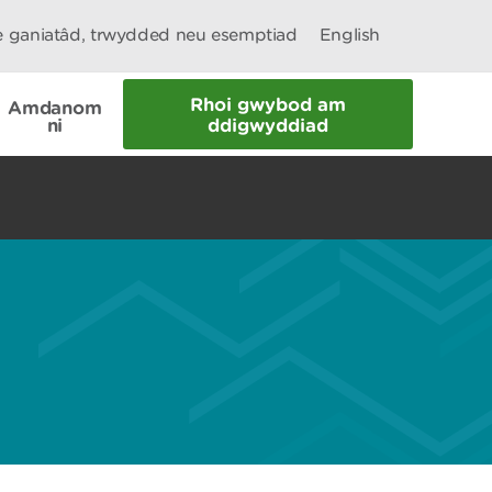
le ganiatâd, trwydded neu esemptiad
English
Rhoi gwybod am
Amdanom
ni
ddigwyddiad