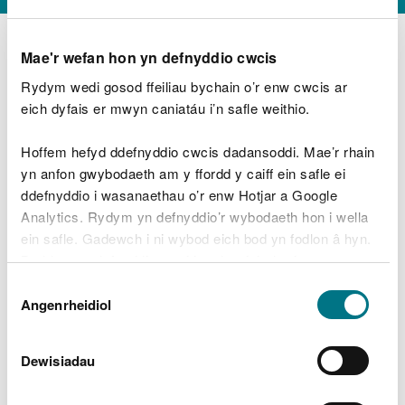
Mae'r wefan hon yn defnyddio cwcis
Rydym wedi gosod ffeiliau bychain o’r enw cwcis ar
D
y
eich dyfais er mwyn caniatáu i’n safle weithio.
Beth oeddech chi’n wneud?
w
e
Hoffem hefyd ddefnyddio cwcis dadansoddi. Mae’r rhain
d
yn anfon gwybodaeth am y ffordd y caiff ein safle ei
w
Peidiwch â chynnwys gwybodaeth bersonol neu
ddefnyddio i wasanaethau o’r enw Hotjar a Google
c
ariannol
h
Analytics. Rydym yn defnyddio’r wybodaeth hon i wella
w
ein safle. Gadewch i ni wybod eich bod yn fodlon â hyn.
r
Byddwn yn defnyddio cwci i gadw eich dewis.
t
Beth oedd yn mynd o’i le?
Dewis
h
Gellir
darllen mwy am ein cwcis
cyn i chi ddewis.
Angenrheidiol
y
Caniatâd
m
a
m
Dewisiadau
e
i