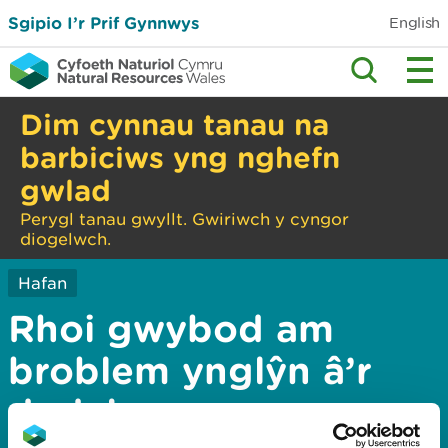
Sgipio I’r Prif Gynnwys
English
Dim cynnau tanau na
barbiciws yng nghefn
gwlad
Perygl tanau gwyllt. Gwiriwch y cyngor
diogelwch.
Hafan
Rhoi gwybod am
broblem ynglŷn â’r
dudalen