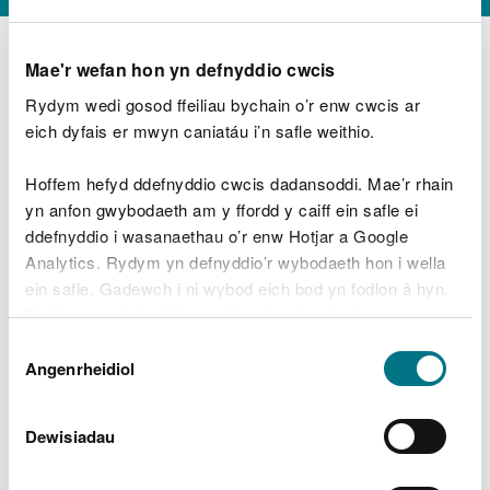
Mae'r wefan hon yn defnyddio cwcis
Rydym wedi gosod ffeiliau bychain o’r enw cwcis ar
D
y
eich dyfais er mwyn caniatáu i’n safle weithio.
Beth oeddech chi’n wneud?
w
e
Hoffem hefyd ddefnyddio cwcis dadansoddi. Mae’r rhain
d
yn anfon gwybodaeth am y ffordd y caiff ein safle ei
w
Peidiwch â chynnwys gwybodaeth bersonol neu
ddefnyddio i wasanaethau o’r enw Hotjar a Google
c
ariannol
h
Analytics. Rydym yn defnyddio’r wybodaeth hon i wella
w
ein safle. Gadewch i ni wybod eich bod yn fodlon â hyn.
r
Byddwn yn defnyddio cwci i gadw eich dewis.
t
Beth oedd yn mynd o’i le?
Dewis
h
Gellir
darllen mwy am ein cwcis
cyn i chi ddewis.
Angenrheidiol
y
Caniatâd
m
a
m
Dewisiadau
e
i