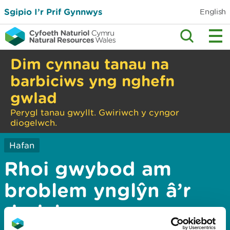
Sgipio I’r Prif Gynnwys
English
Dim cynnau tanau na
barbiciws yng nghefn
gwlad
Perygl tanau gwyllt. Gwiriwch y cyngor
diogelwch.
Hafan
Rhoi gwybod am
broblem ynglŷn â’r
dudalen