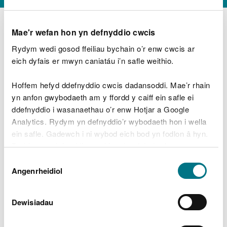
Mae'r wefan hon yn defnyddio cwcis
Rydym wedi gosod ffeiliau bychain o’r enw cwcis ar
D
y
eich dyfais er mwyn caniatáu i’n safle weithio.
Beth oeddech chi’n wneud?
w
e
Hoffem hefyd ddefnyddio cwcis dadansoddi. Mae’r rhain
d
yn anfon gwybodaeth am y ffordd y caiff ein safle ei
w
Peidiwch â chynnwys gwybodaeth bersonol neu
ddefnyddio i wasanaethau o’r enw Hotjar a Google
c
ariannol
h
Analytics. Rydym yn defnyddio’r wybodaeth hon i wella
w
ein safle. Gadewch i ni wybod eich bod yn fodlon â hyn.
r
Byddwn yn defnyddio cwci i gadw eich dewis.
t
Beth oedd yn mynd o’i le?
Dewis
h
Gellir
darllen mwy am ein cwcis
cyn i chi ddewis.
Angenrheidiol
y
Caniatâd
m
a
m
Dewisiadau
e
i