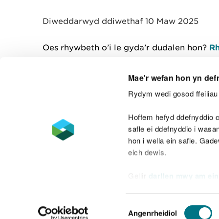
y
m
Diweddarwyd ddiwethaf 10 Maw 2025
w
e
l
Oes rhywbeth o’i le gyda’r dudalen hon?
Rh
i
a
d
Mae'r wefan hon yn def
Rydym wedi gosod ffeiliau 
Cysylltu â ni
Hoffem hefyd ddefnyddio c
safle ei ddefnyddio i was
hon i wella ein safle. Gad
eich dewis.
Datganiad hygyrchedd
Safonau'r Gymr
Gellir
darllen mwy am ein
Datganiad caethwasiaeth fodern
Dewis
Angenrheidiol
Caniatâd