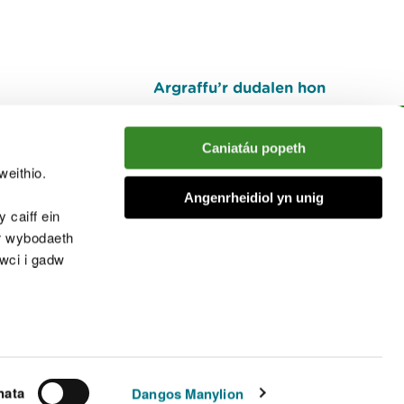
Argraffu’r dudalen hon
I fyny
Caniatáu popeth
weithio.
muno â'r sgwrs
Angenrheidiol yn unig
 caiff ein
’r wybodaeth
cwci i gadw
chwcis
nata
Dangos Manylion
© Cyfoeth Naturiol Cymru