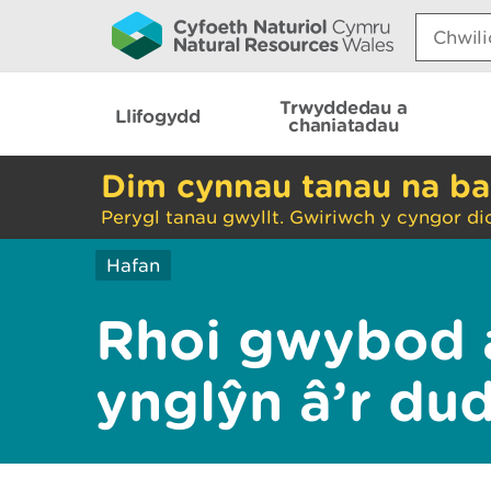
Search:
Trwyddedau a
Llifogydd
chaniatadau
Dim cynnau tanau na ba
Perygl tanau gwyllt. Gwiriwch y cyngor di
Hafan
Rhoi gwybod 
ynglŷn â’r du