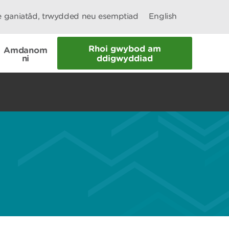
le ganiatâd, trwydded neu esemptiad
English
Rhoi gwybod am
Amdanom
ni
ddigwyddiad