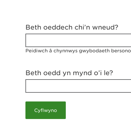
D
y
Beth oeddech chi’n wneud?
w
e
d
w
Peidiwch â chynnwys gwybodaeth bersonol
c
h
w
r
Beth oedd yn mynd o’i le?
t
h
y
m
a
m
e
i
c
h