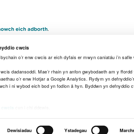
owch eich adborth
.
nyddio cwcis
bychain o’r enw cwcis ar eich dyfais er mwyn caniatáu i’n safle 
Y
wcis dadansoddi. Mae’r rhain yn anfon gwybodaeth am y ffordd y
anaethau o’r enw Hotjar a Google Analytics. Rydym yn defnyddio
ewch i ni wybod eich bod yn fodlon â hyn. Byddwn yn defnyddio 
aeg
Map o'r safle
Hawlfraint
Preifatrwydd a 
 cwcis
cyn i chi ddewis.
Dewisiadau
Ystadegau
March