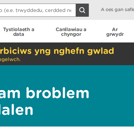
A oes gan saf
Tystiolaeth a
Canllawiau a
Ar
data
chyngor
grwydr
rbiciws yng nghefn gwlad
ogelwch.
am broblem
dalen