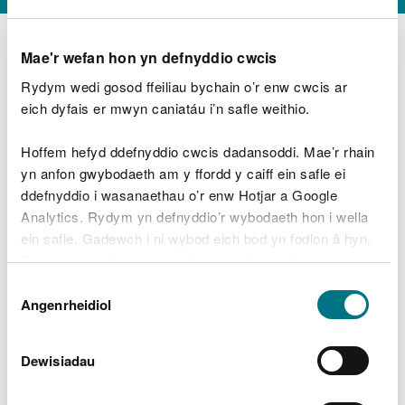
Mae'r wefan hon yn defnyddio cwcis
Rydym wedi gosod ffeiliau bychain o’r enw cwcis ar
D
y
eich dyfais er mwyn caniatáu i’n safle weithio.
Beth oeddech chi’n wneud?
w
e
Hoffem hefyd ddefnyddio cwcis dadansoddi. Mae’r rhain
d
yn anfon gwybodaeth am y ffordd y caiff ein safle ei
w
Peidiwch â chynnwys gwybodaeth bersonol neu
ddefnyddio i wasanaethau o’r enw Hotjar a Google
c
ariannol
h
Analytics. Rydym yn defnyddio’r wybodaeth hon i wella
w
ein safle. Gadewch i ni wybod eich bod yn fodlon â hyn.
r
Byddwn yn defnyddio cwci i gadw eich dewis.
t
Beth oedd yn mynd o’i le?
Dewis
h
Gellir
darllen mwy am ein cwcis
cyn i chi ddewis.
Angenrheidiol
y
Caniatâd
m
a
m
Dewisiadau
e
i