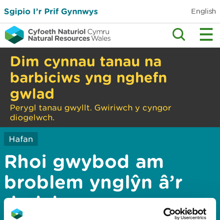
Sgipio I’r Prif Gynnwys
English
Dim cynnau tanau na
barbiciws yng nghefn
gwlad
Perygl tanau gwyllt. Gwiriwch y cyngor
diogelwch.
Hafan
Rhoi gwybod am
broblem ynglŷn â’r
dudalen