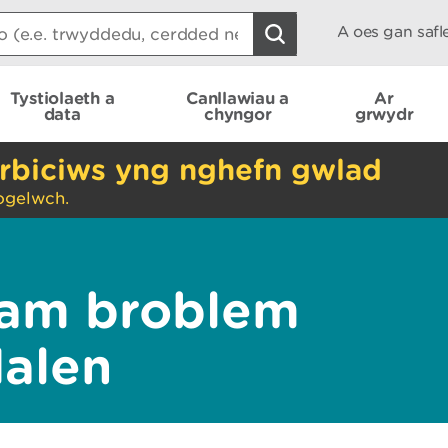
A oes gan saf
Tystiolaeth a
Canllawiau a
Ar
data
chyngor
grwydr
rbiciws yng nghefn gwlad
ogelwch.
am broblem
dalen