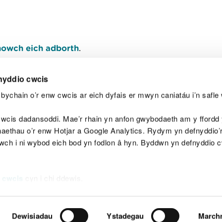
owch eich adborth
.
nyddio cwcis
bychain o’r enw cwcis ar eich dyfais er mwyn caniatáu i’n safle 
Y
wcis dadansoddi. Mae’r rhain yn anfon gwybodaeth am y ffordd y
anaethau o’r enw Hotjar a Google Analytics. Rydym yn defnyddio
ewch i ni wybod eich bod yn fodlon â hyn. Byddwn yn defnyddio 
aeg
Map o'r safle
Hawlfraint
Preifatrwydd a 
 cwcis
cyn i chi ddewis.
Dewisiadau
Ystadegau
March