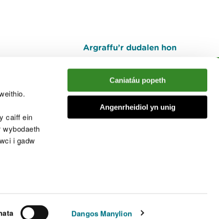
Argraffu’r dudalen hon
I fyny
Caniatáu popeth
weithio.
muno â'r sgwrs
Angenrheidiol yn unig
 caiff ein
’r wybodaeth
cwci i gadw
chwcis
nata
Dangos Manylion
© Cyfoeth Naturiol Cymru