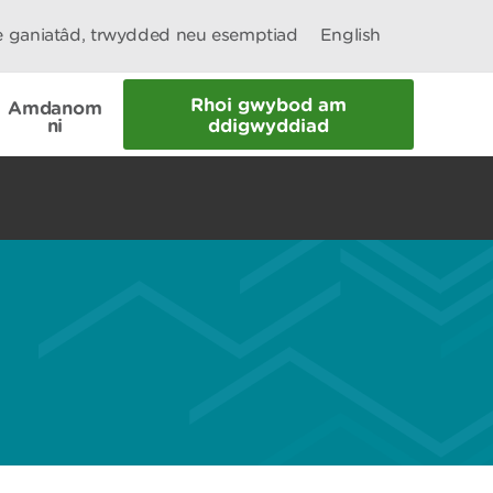
le ganiatâd, trwydded neu esemptiad
English
Rhoi gwybod am
Amdanom
ni
ddigwyddiad