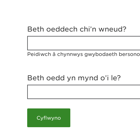
D
y
Beth oeddech chi’n wneud?
w
e
d
w
Peidiwch â chynnwys gwybodaeth bersonol
c
h
w
r
Beth oedd yn mynd o’i le?
t
h
y
m
a
m
e
i
c
h