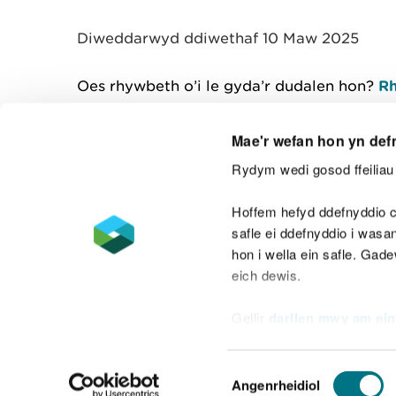
y
m
Diweddarwyd ddiwethaf 10 Maw 2025
w
e
l
Oes rhywbeth o’i le gyda’r dudalen hon?
Rh
i
a
d
Mae'r wefan hon yn def
Rydym wedi gosod ffeiliau 
Cysylltu â ni
Hoffem hefyd ddefnyddio c
safle ei ddefnyddio i was
hon i wella ein safle. Gad
eich dewis.
Datganiad hygyrchedd
Safonau'r Gymr
Gellir
darllen mwy am ein
Datganiad caethwasiaeth fodern
Dewis
Angenrheidiol
Caniatâd