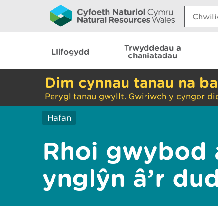
Search:
Trwyddedau a
Llifogydd
chaniatadau
Dim cynnau tanau na ba
Perygl tanau gwyllt. Gwiriwch y cyngor di
Hafan
Rhoi gwybod 
ynglŷn â’r du