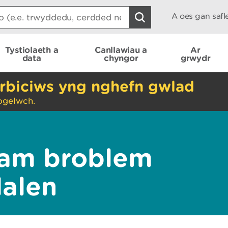
A oes gan saf
Tystiolaeth a
Canllawiau a
Ar
data
chyngor
grwydr
rbiciws yng nghefn gwlad
ogelwch.
am broblem
dalen