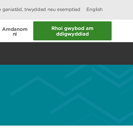
le ganiatâd, trwydded neu esemptiad
English
Rhoi gwybod am
Amdanom
ni
ddigwyddiad