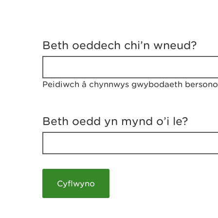
D
y
Beth oeddech chi’n wneud?
w
e
d
w
Peidiwch â chynnwys gwybodaeth bersonol
c
h
w
r
Beth oedd yn mynd o’i le?
t
h
y
m
a
m
e
i
c
h