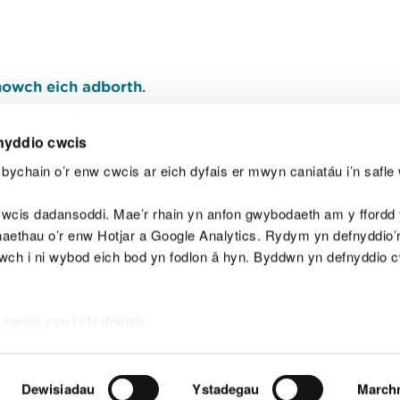
owch eich adborth
.
nyddio cwcis
bychain o’r enw cwcis ar eich dyfais er mwyn caniatáu i’n safle 
Y
wcis dadansoddi. Mae’r rhain yn anfon gwybodaeth am y ffordd y
anaethau o’r enw Hotjar a Google Analytics. Rydym yn defnyddio
ewch i ni wybod eich bod yn fodlon â hyn. Byddwn yn defnyddio 
aeg
Map o'r safle
Hawlfraint
Preifatrwydd a 
 cwcis
cyn i chi ddewis.
Dewisiadau
Ystadegau
March