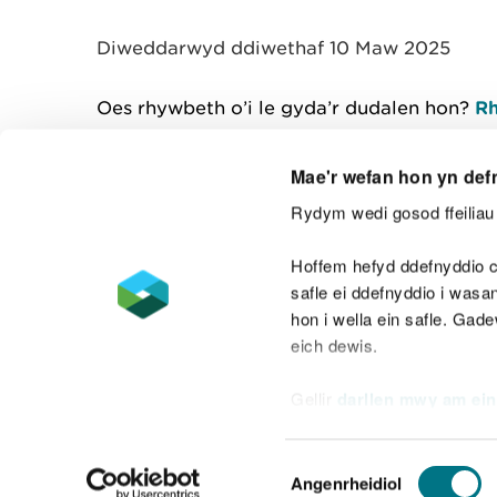
y
m
Diweddarwyd ddiwethaf 10 Maw 2025
w
e
l
Oes rhywbeth o’i le gyda’r dudalen hon?
Rh
i
a
d
Mae'r wefan hon yn def
Rydym wedi gosod ffeiliau 
Cysylltu â ni
Hoffem hefyd ddefnyddio c
safle ei ddefnyddio i was
hon i wella ein safle. Gad
eich dewis.
Datganiad hygyrchedd
Safonau'r Gymr
Gellir
darllen mwy am ein
Datganiad caethwasiaeth fodern
Dewis
Angenrheidiol
Caniatâd