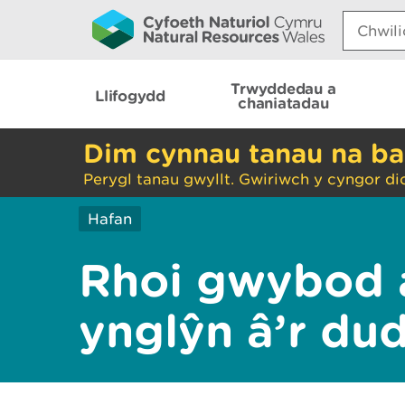
Search:
Trwyddedau a
Llifogydd
chaniatadau
Dim cynnau tanau na ba
Perygl tanau gwyllt. Gwiriwch y cyngor di
Hafan
Rhoi gwybod 
ynglŷn â’r du