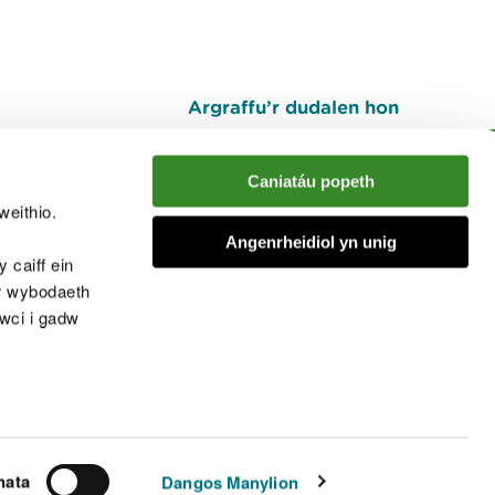
Argraffu’r dudalen hon
I fyny
Caniatáu popeth
weithio.
muno â'r sgwrs
Angenrheidiol yn unig
 caiff ein
’r wybodaeth
cwci i gadw
chwcis
nata
Dangos Manylion
© Cyfoeth Naturiol Cymru