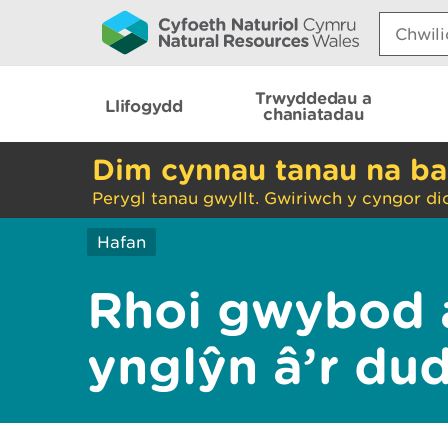
Search:
Trwyddedau a
Llifogydd
chaniatadau
Dim cynnau tanau na ba
Perygl tanau gwyllt. Gwiriwch y cyngor di
Hafan
Rhoi gwybod 
ynglŷn â’r du