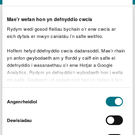
Mae'r wefan hon yn defnyddio cwcis
Rydym wedi gosod ffeiliau bychain o’r enw cwcis ar
D
y
eich dyfais er mwyn caniatáu i’n safle weithio.
Beth oeddech chi’n wneud?
w
e
Hoffem hefyd ddefnyddio cwcis dadansoddi. Mae’r rhain
d
yn anfon gwybodaeth am y ffordd y caiff ein safle ei
w
Peidiwch â chynnwys gwybodaeth bersonol neu
ddefnyddio i wasanaethau o’r enw Hotjar a Google
c
ariannol
h
Analytics. Rydym yn defnyddio’r wybodaeth hon i wella
w
ein safle. Gadewch i ni wybod eich bod yn fodlon â hyn.
r
Byddwn yn defnyddio cwci i gadw eich dewis.
t
Beth oedd yn mynd o’i le?
Dewis
h
Gellir
darllen mwy am ein cwcis
cyn i chi ddewis.
Angenrheidiol
y
Caniatâd
m
a
m
Dewisiadau
e
i