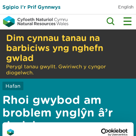
Sgipio I’r Prif Gynnwys
English
Dim cynnau tanau na
barbiciws yng nghefn
gwlad
Perygl tanau gwyllt. Gwiriwch y cyngor
diogelwch.
Hafan
Rhoi gwybod am
broblem ynglŷn â’r
dudalen