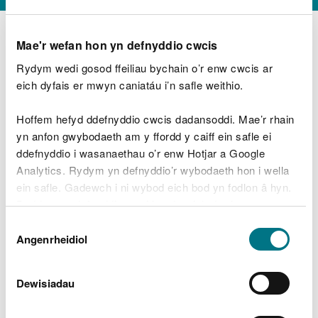
Mae'r wefan hon yn defnyddio cwcis
Rydym wedi gosod ffeiliau bychain o’r enw cwcis ar
D
y
eich dyfais er mwyn caniatáu i’n safle weithio.
Beth oeddech chi’n wneud?
w
e
Hoffem hefyd ddefnyddio cwcis dadansoddi. Mae’r rhain
d
yn anfon gwybodaeth am y ffordd y caiff ein safle ei
w
Peidiwch â chynnwys gwybodaeth bersonol neu
ddefnyddio i wasanaethau o’r enw Hotjar a Google
c
ariannol
h
Analytics. Rydym yn defnyddio’r wybodaeth hon i wella
w
ein safle. Gadewch i ni wybod eich bod yn fodlon â hyn.
r
Byddwn yn defnyddio cwci i gadw eich dewis.
t
Beth oedd yn mynd o’i le?
Dewis
h
Gellir
darllen mwy am ein cwcis
cyn i chi ddewis.
Angenrheidiol
y
Caniatâd
m
a
m
Dewisiadau
e
i