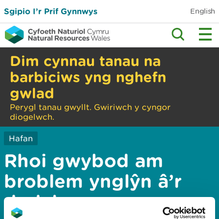
Sgipio I’r Prif Gynnwys
English
Dim cynnau tanau na
barbiciws yng nghefn
gwlad
Perygl tanau gwyllt. Gwiriwch y cyngor
diogelwch.
Hafan
Rhoi gwybod am
broblem ynglŷn â’r
dudalen