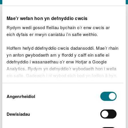
Mae'r wefan hon yn defnyddio cwcis
Rydym wedi gosod ffeiliau bychain o’r enw cwcis ar
D
y
eich dyfais er mwyn caniatáu i’n safle weithio.
Beth oeddech chi’n wneud?
w
e
Hoffem hefyd ddefnyddio cwcis dadansoddi. Mae’r rhain
d
yn anfon gwybodaeth am y ffordd y caiff ein safle ei
w
Peidiwch â chynnwys gwybodaeth bersonol neu
ddefnyddio i wasanaethau o’r enw Hotjar a Google
c
ariannol
h
Analytics. Rydym yn defnyddio’r wybodaeth hon i wella
w
ein safle. Gadewch i ni wybod eich bod yn fodlon â hyn.
r
Byddwn yn defnyddio cwci i gadw eich dewis.
t
Beth oedd yn mynd o’i le?
Dewis
h
Gellir
darllen mwy am ein cwcis
cyn i chi ddewis.
Angenrheidiol
y
Caniatâd
m
a
m
Dewisiadau
e
i