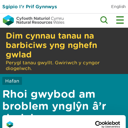
Sgipio I’r Prif Gynnwys
English
Dim cynnau tanau na
barbiciws yng nghefn
gwlad
Perygl tanau gwyllt. Gwiriwch y cyngor
diogelwch.
Hafan
Rhoi gwybod am
broblem ynglŷn â’r
dudalen