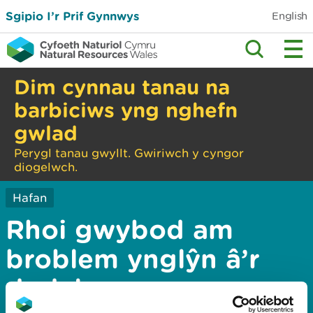
Sgipio I’r Prif Gynnwys
English
Dim cynnau tanau na
barbiciws yng nghefn
gwlad
Perygl tanau gwyllt. Gwiriwch y cyngor
diogelwch.
Hafan
Rhoi gwybod am
broblem ynglŷn â’r
dudalen