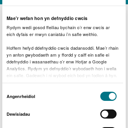
Mae'r wefan hon yn defnyddio cwcis
Rydym wedi gosod ffeiliau bychain o’r enw cwcis ar
D
y
eich dyfais er mwyn caniatáu i’n safle weithio.
Beth oeddech chi’n wneud?
w
e
Hoffem hefyd ddefnyddio cwcis dadansoddi. Mae’r rhain
d
yn anfon gwybodaeth am y ffordd y caiff ein safle ei
w
Peidiwch â chynnwys gwybodaeth bersonol neu
ddefnyddio i wasanaethau o’r enw Hotjar a Google
c
ariannol
h
Analytics. Rydym yn defnyddio’r wybodaeth hon i wella
w
ein safle. Gadewch i ni wybod eich bod yn fodlon â hyn.
r
Byddwn yn defnyddio cwci i gadw eich dewis.
t
Beth oedd yn mynd o’i le?
Dewis
h
Gellir
darllen mwy am ein cwcis
cyn i chi ddewis.
Angenrheidiol
y
Caniatâd
m
a
m
Dewisiadau
e
i