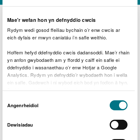
Mae'r wefan hon yn defnyddio cwcis
Rydym wedi gosod ffeiliau bychain o’r enw cwcis ar
D
y
eich dyfais er mwyn caniatáu i’n safle weithio.
Beth oeddech chi’n wneud?
w
e
Hoffem hefyd ddefnyddio cwcis dadansoddi. Mae’r rhain
d
yn anfon gwybodaeth am y ffordd y caiff ein safle ei
w
Peidiwch â chynnwys gwybodaeth bersonol neu
ddefnyddio i wasanaethau o’r enw Hotjar a Google
c
ariannol
h
Analytics. Rydym yn defnyddio’r wybodaeth hon i wella
w
ein safle. Gadewch i ni wybod eich bod yn fodlon â hyn.
r
Byddwn yn defnyddio cwci i gadw eich dewis.
t
Beth oedd yn mynd o’i le?
Dewis
h
Gellir
darllen mwy am ein cwcis
cyn i chi ddewis.
Angenrheidiol
y
Caniatâd
m
a
m
Dewisiadau
e
i