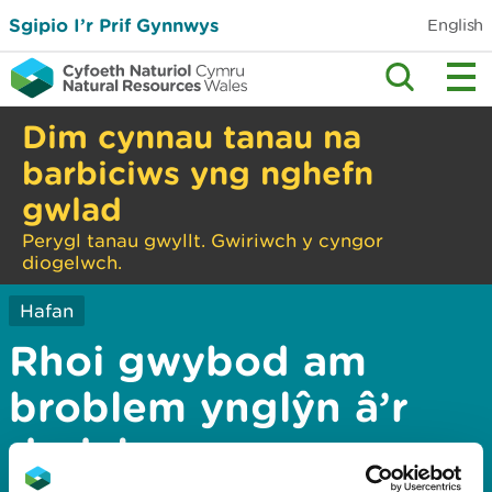
Sgipio I’r Prif Gynnwys
English
Dim cynnau tanau na
barbiciws yng nghefn
gwlad
Perygl tanau gwyllt. Gwiriwch y cyngor
diogelwch.
Hafan
Rhoi gwybod am
broblem ynglŷn â’r
dudalen