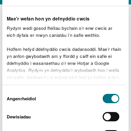
Mae'r wefan hon yn defnyddio cwcis
Rydym wedi gosod ffeiliau bychain o’r enw cwcis ar
D
y
eich dyfais er mwyn caniatáu i’n safle weithio.
Beth oeddech chi’n wneud?
w
e
Hoffem hefyd ddefnyddio cwcis dadansoddi. Mae’r rhain
d
yn anfon gwybodaeth am y ffordd y caiff ein safle ei
w
Peidiwch â chynnwys gwybodaeth bersonol neu
ddefnyddio i wasanaethau o’r enw Hotjar a Google
c
ariannol
h
Analytics. Rydym yn defnyddio’r wybodaeth hon i wella
w
ein safle. Gadewch i ni wybod eich bod yn fodlon â hyn.
r
Byddwn yn defnyddio cwci i gadw eich dewis.
t
Beth oedd yn mynd o’i le?
Dewis
h
Gellir
darllen mwy am ein cwcis
cyn i chi ddewis.
Angenrheidiol
y
Caniatâd
m
a
m
Dewisiadau
e
i