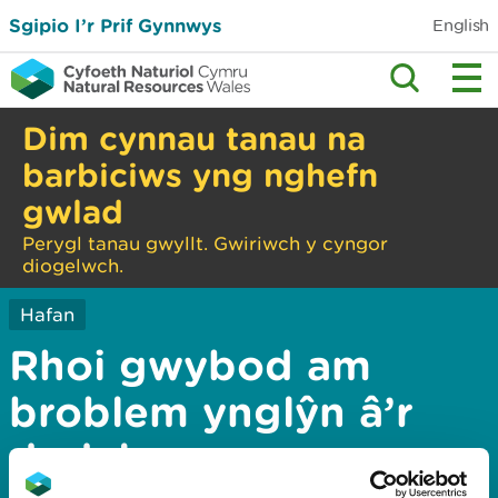
Sgipio I’r Prif Gynnwys
English
Dim cynnau tanau na
barbiciws yng nghefn
gwlad
Perygl tanau gwyllt. Gwiriwch y cyngor
diogelwch.
Hafan
Rhoi gwybod am
broblem ynglŷn â’r
dudalen