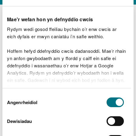
Mae'r wefan hon yn defnyddio cwcis
Rydym wedi gosod ffeiliau bychain o’r enw cwcis ar
D
y
eich dyfais er mwyn caniatáu i’n safle weithio.
Beth oeddech chi’n wneud?
w
e
Hoffem hefyd ddefnyddio cwcis dadansoddi. Mae’r rhain
d
yn anfon gwybodaeth am y ffordd y caiff ein safle ei
w
Peidiwch â chynnwys gwybodaeth bersonol neu
ddefnyddio i wasanaethau o’r enw Hotjar a Google
c
ariannol
h
Analytics. Rydym yn defnyddio’r wybodaeth hon i wella
w
ein safle. Gadewch i ni wybod eich bod yn fodlon â hyn.
r
Byddwn yn defnyddio cwci i gadw eich dewis.
t
Beth oedd yn mynd o’i le?
Dewis
h
Gellir
darllen mwy am ein cwcis
cyn i chi ddewis.
Angenrheidiol
y
Caniatâd
m
a
m
Dewisiadau
e
i