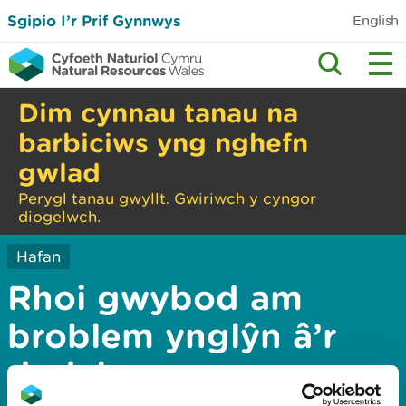
Sgipio I’r Prif Gynnwys
English
Dim cynnau tanau na
barbiciws yng nghefn
gwlad
Perygl tanau gwyllt. Gwiriwch y cyngor
diogelwch.
Hafan
Rhoi gwybod am
broblem ynglŷn â’r
dudalen