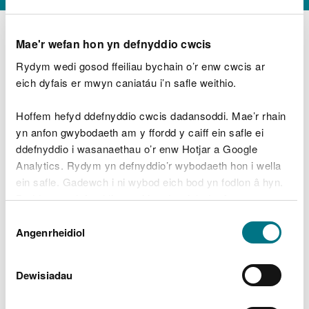
Mae'r wefan hon yn defnyddio cwcis
Rydym wedi gosod ffeiliau bychain o’r enw cwcis ar
D
y
eich dyfais er mwyn caniatáu i’n safle weithio.
Beth oeddech chi’n wneud?
w
e
Hoffem hefyd ddefnyddio cwcis dadansoddi. Mae’r rhain
d
yn anfon gwybodaeth am y ffordd y caiff ein safle ei
w
Peidiwch â chynnwys gwybodaeth bersonol neu
ddefnyddio i wasanaethau o’r enw Hotjar a Google
c
ariannol
h
Analytics. Rydym yn defnyddio’r wybodaeth hon i wella
w
ein safle. Gadewch i ni wybod eich bod yn fodlon â hyn.
r
Byddwn yn defnyddio cwci i gadw eich dewis.
t
Beth oedd yn mynd o’i le?
Dewis
h
Gellir
darllen mwy am ein cwcis
cyn i chi ddewis.
Angenrheidiol
y
Caniatâd
m
a
m
Dewisiadau
e
i