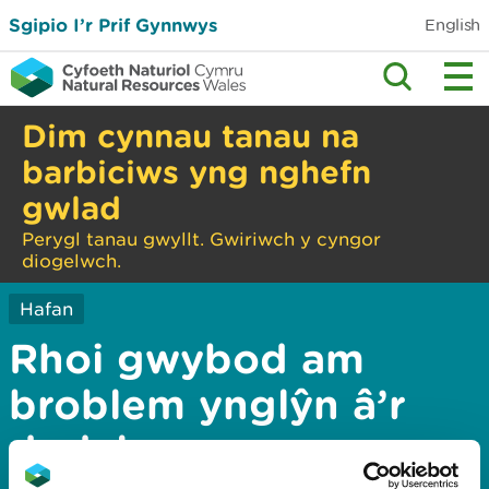
Sgipio I’r Prif Gynnwys
English
Dim cynnau tanau na
barbiciws yng nghefn
gwlad
Perygl tanau gwyllt. Gwiriwch y cyngor
diogelwch.
Hafan
Rhoi gwybod am
broblem ynglŷn â’r
dudalen