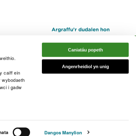
Argraffu’r dudalen hon
I fyny
Caniatáu popeth
weithio.
muno â'r sgwrs
Angenrheidiol yn unig
 caiff ein
’r wybodaeth
cwci i gadw
chwcis
nata
Dangos Manylion
© Cyfoeth Naturiol Cymru