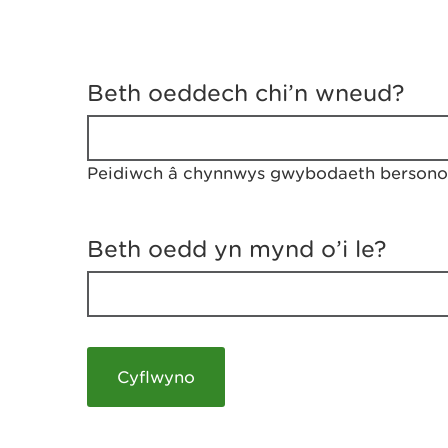
D
y
Beth oeddech chi’n wneud?
w
e
d
w
Peidiwch â chynnwys gwybodaeth bersonol
c
h
w
r
Beth oedd yn mynd o’i le?
t
h
y
m
a
m
e
i
c
h