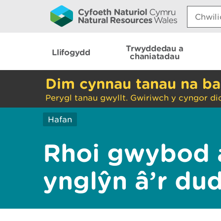
Search:
Trwyddedau a
Llifogydd
chaniatadau
Dim cynnau tanau na ba
Perygl tanau gwyllt. Gwiriwch y cyngor di
Hafan
Rhoi gwybod 
ynglŷn â’r du