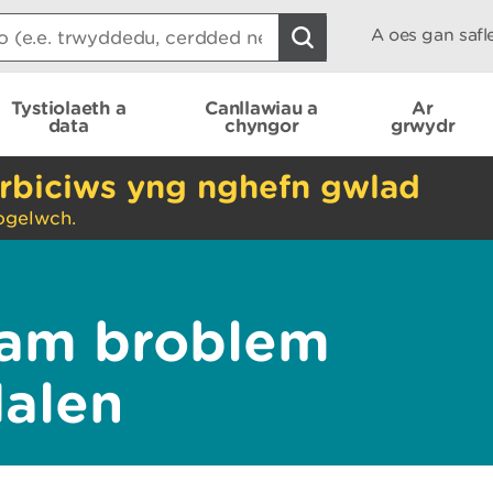
A oes gan saf
Tystiolaeth a
Canllawiau a
Ar
data
chyngor
grwydr
rbiciws yng nghefn gwlad
ogelwch.
am broblem
dalen