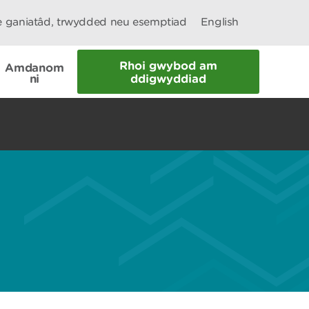
le ganiatâd, trwydded neu esemptiad
English
Rhoi gwybod am
Amdanom
ni
ddigwyddiad