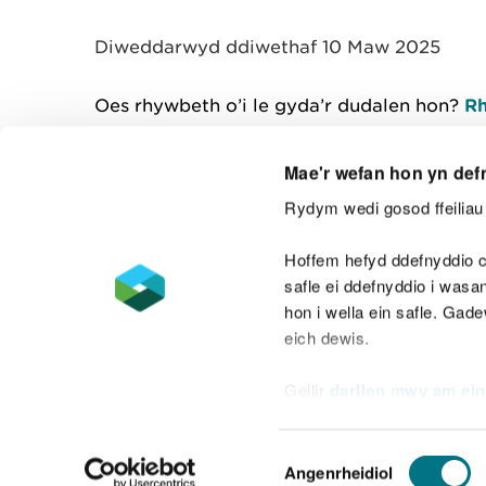
y
m
Diweddarwyd ddiwethaf 10 Maw 2025
w
e
l
Oes rhywbeth o’i le gyda’r dudalen hon?
Rh
i
a
d
Mae'r wefan hon yn def
Rydym wedi gosod ffeiliau 
Cysylltu â ni
Hoffem hefyd ddefnyddio c
safle ei ddefnyddio i was
hon i wella ein safle. Gad
eich dewis.
Datganiad hygyrchedd
Safonau'r Gymr
Gellir
darllen mwy am ein
Datganiad caethwasiaeth fodern
Dewis
Angenrheidiol
Caniatâd