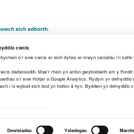
owch eich adborth
.
nyddio cwcis
bychain o’r enw cwcis ar eich dyfais er mwyn caniatáu i’n safle 
Y
wcis dadansoddi. Mae’r rhain yn anfon gwybodaeth am y ffordd y
anaethau o’r enw Hotjar a Google Analytics. Rydym yn defnyddio
ewch i ni wybod eich bod yn fodlon â hyn. Byddwn yn defnyddio 
aeg
Map o'r safle
Hawlfraint
Preifatrwydd a 
 cwcis
cyn i chi ddewis.
Dewisiadau
Ystadegau
March