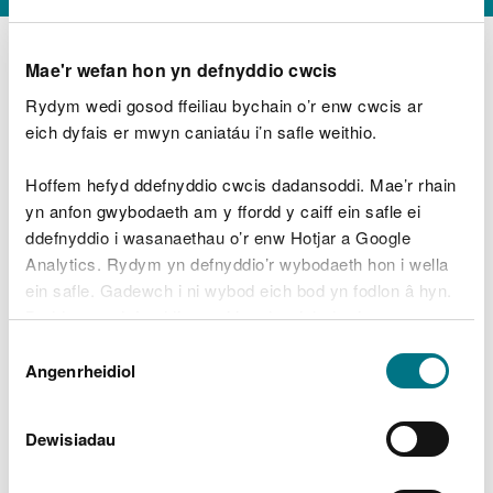
Mae'r wefan hon yn defnyddio cwcis
Rydym wedi gosod ffeiliau bychain o’r enw cwcis ar
D
y
eich dyfais er mwyn caniatáu i’n safle weithio.
Beth oeddech chi’n wneud?
w
e
Hoffem hefyd ddefnyddio cwcis dadansoddi. Mae’r rhain
d
yn anfon gwybodaeth am y ffordd y caiff ein safle ei
w
Peidiwch â chynnwys gwybodaeth bersonol neu
ddefnyddio i wasanaethau o’r enw Hotjar a Google
c
ariannol
h
Analytics. Rydym yn defnyddio’r wybodaeth hon i wella
w
ein safle. Gadewch i ni wybod eich bod yn fodlon â hyn.
r
Byddwn yn defnyddio cwci i gadw eich dewis.
t
Beth oedd yn mynd o’i le?
Dewis
h
Gellir
darllen mwy am ein cwcis
cyn i chi ddewis.
Angenrheidiol
y
Caniatâd
m
a
m
Dewisiadau
e
i