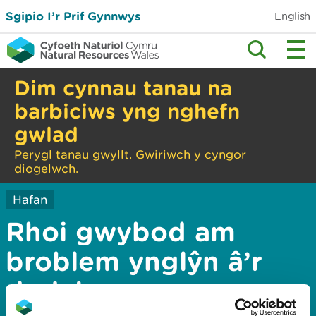
Sgipio I’r Prif Gynnwys
English
Dim cynnau tanau na
barbiciws yng nghefn
gwlad
Perygl tanau gwyllt. Gwiriwch y cyngor
diogelwch.
Hafan
Rhoi gwybod am
broblem ynglŷn â’r
dudalen