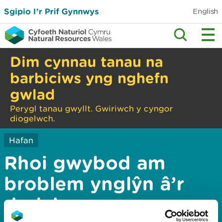
Sgipio I’r Prif Gynnwys
English
Dim cynnau tanau na
barbiciws yng nghefn
gwlad
Perygl tanau gwyllt. Gwiriwch y cyngor
diogelwch.
Hafan
Rhoi gwybod am
broblem ynglŷn â’r
dudalen