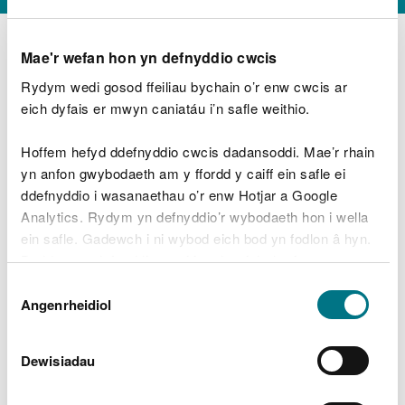
Mae'r wefan hon yn defnyddio cwcis
Rydym wedi gosod ffeiliau bychain o’r enw cwcis ar
D
y
eich dyfais er mwyn caniatáu i’n safle weithio.
Beth oeddech chi’n wneud?
w
e
Hoffem hefyd ddefnyddio cwcis dadansoddi. Mae’r rhain
d
yn anfon gwybodaeth am y ffordd y caiff ein safle ei
w
Peidiwch â chynnwys gwybodaeth bersonol neu
ddefnyddio i wasanaethau o’r enw Hotjar a Google
c
ariannol
h
Analytics. Rydym yn defnyddio’r wybodaeth hon i wella
w
ein safle. Gadewch i ni wybod eich bod yn fodlon â hyn.
r
Byddwn yn defnyddio cwci i gadw eich dewis.
t
Beth oedd yn mynd o’i le?
Dewis
h
Gellir
darllen mwy am ein cwcis
cyn i chi ddewis.
Angenrheidiol
y
Caniatâd
m
a
m
Dewisiadau
e
i