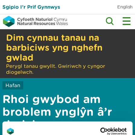
Sgipio I’r Prif Gynnwys
English
Dim cynnau tanau na
barbiciws yng nghefn
gwlad
Perygl tanau gwyllt. Gwiriwch y cyngor
diogelwch.
Hafan
Rhoi gwybod am
broblem ynglŷn â’r
dudalen