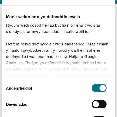
Mae'r wefan hon yn defnyddio cwcis
Rydym wedi gosod ffeiliau bychain o’r enw cwcis ar
D
y
eich dyfais er mwyn caniatáu i’n safle weithio.
Beth oeddech chi’n wneud?
w
e
Hoffem hefyd ddefnyddio cwcis dadansoddi. Mae’r rhain
d
yn anfon gwybodaeth am y ffordd y caiff ein safle ei
w
Peidiwch â chynnwys gwybodaeth bersonol neu
ddefnyddio i wasanaethau o’r enw Hotjar a Google
c
ariannol
h
Analytics. Rydym yn defnyddio’r wybodaeth hon i wella
w
ein safle. Gadewch i ni wybod eich bod yn fodlon â hyn.
r
Byddwn yn defnyddio cwci i gadw eich dewis.
t
Beth oedd yn mynd o’i le?
Dewis
h
Gellir
darllen mwy am ein cwcis
cyn i chi ddewis.
Angenrheidiol
y
Caniatâd
m
a
m
Dewisiadau
e
i