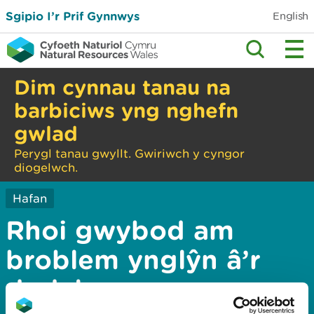
Sgipio I’r Prif Gynnwys
English
Dim cynnau tanau na
barbiciws yng nghefn
gwlad
Perygl tanau gwyllt. Gwiriwch y cyngor
diogelwch.
Hafan
Rhoi gwybod am
broblem ynglŷn â’r
dudalen