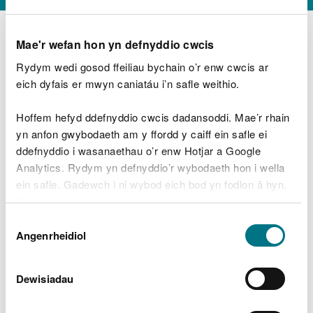
Mae'r wefan hon yn defnyddio cwcis
Rydym wedi gosod ffeiliau bychain o’r enw cwcis ar
D
y
eich dyfais er mwyn caniatáu i’n safle weithio.
Beth oeddech chi’n wneud?
w
e
Hoffem hefyd ddefnyddio cwcis dadansoddi. Mae’r rhain
d
yn anfon gwybodaeth am y ffordd y caiff ein safle ei
w
Peidiwch â chynnwys gwybodaeth bersonol neu
ddefnyddio i wasanaethau o’r enw Hotjar a Google
c
ariannol
h
Analytics. Rydym yn defnyddio’r wybodaeth hon i wella
w
ein safle. Gadewch i ni wybod eich bod yn fodlon â hyn.
r
Byddwn yn defnyddio cwci i gadw eich dewis.
t
Beth oedd yn mynd o’i le?
Dewis
h
Gellir
darllen mwy am ein cwcis
cyn i chi ddewis.
Angenrheidiol
y
Caniatâd
m
a
m
Dewisiadau
e
i